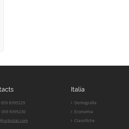
tacts
Italia
059 8395229
Demografia
 059 8395230
Economia
o@urbistat.com
Classifiche