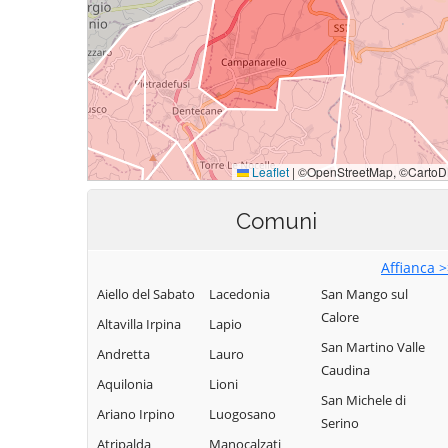
Comuni
Affianca 
Aiello del Sabato
Lacedonia
San Mango sul
Calore
Altavilla Irpina
Lapio
San Martino Valle
Andretta
Lauro
Caudina
Aquilonia
Lioni
San Michele di
Ariano Irpino
Luogosano
Serino
Atripalda
Manocalzati