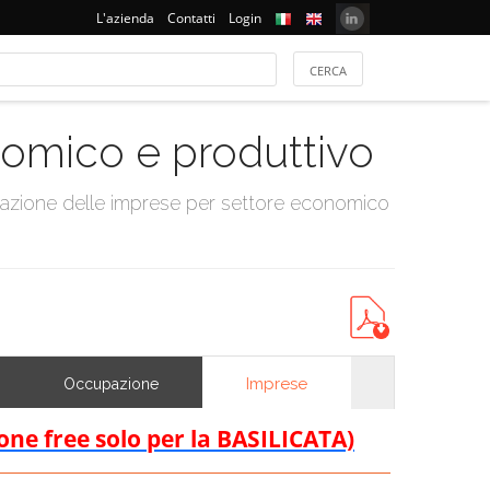
L'azienda
Contatti
Login
onomico e produttivo
tazione delle imprese per settore economico
Imprese
Occupazione
ione free solo per la BASILICATA)