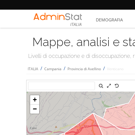
DEMOGRAFIA
ITALIA
Mappe, analisi e st
Livelli di occupazione e di disoccupazione
/
/
/
ITALIA
Campania
Provincia di Avellino
Venticano