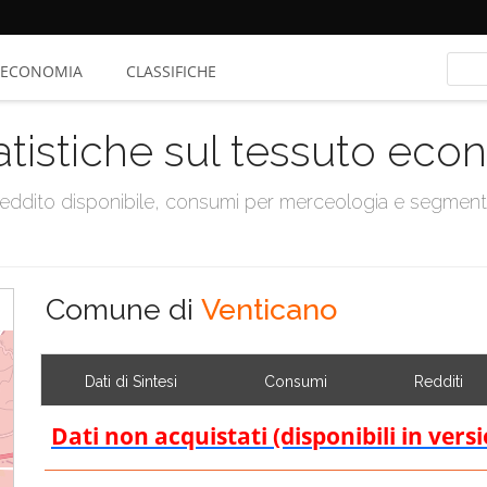
ECONOMIA
CLASSIFICHE
atistiche sul tessuto ec
, reddito disponibile, consumi per merceologia e segmen
Comune di
Venticano
Dati di Sintesi
Consumi
Redditi
Dati non acquistati (disponibili in vers