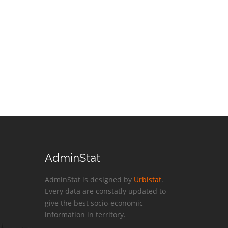
AdminStat
AdminStat is designed by
Urbistat
.
Every data are constatly updated to
give the best socio-economic
information in territory.