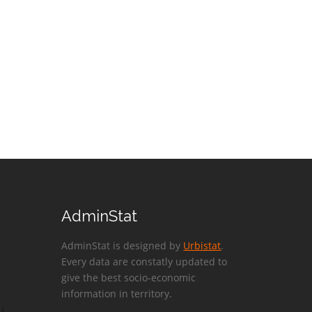
AdminStat
AdminStat is designed by
Urbistat
.
Every data are constatly updated to
give the best socio-economic
information in territory.