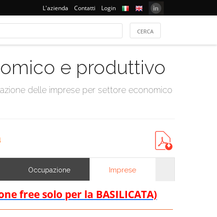
L'azienda
Contatti
Login
onomico e produttivo
tazione delle imprese per settore economico
a
Imprese
Occupazione
ione free solo per la BASILICATA)