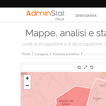
DEMOGRAFIA
ITALIA
Mappe, analisi e st
Livelli di occupazione e di disoccupazione
/
/
/
ITALIA
Campania
Provincia di Avellino
Villanova del Bat