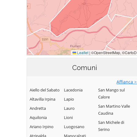
Comuni
Affianca 
Aiello del Sabato
Lacedonia
San Mango sul
Calore
Altavilla Irpina
Lapio
San Martino Valle
Andretta
Lauro
Caudina
Aquilonia
Lioni
San Michele di
Ariano Irpino
Luogosano
Serino
Atripalda
Manocalzati