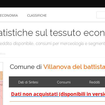
ECONOMIA
CLASSIFICHE
atistiche sul tessuto ec
, reddito disponibile, consumi per merceologia e segmen
tista
Comune di
Villanova del battist
Dati di Sintesi
Consumi
Redditi
Dati non acquistati (disponibili in vers