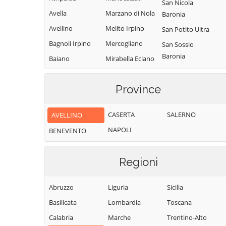
San Nicola
Avella
Marzano di Nola
Baronia
Avellino
Melito Irpino
San Potito Ultra
Bagnoli Irpino
Mercogliano
San Sossio
Baronia
Baiano
Mirabella Eclano
Sant'Andrea di
Bisaccia
Montaguto
Conza
Province
Bonito
Montecalvo
Sant'Angelo a
Irpino
Cairano
Scala
CASERTA
SALERNO
AVELLINO
Montefalcione
Calabritto
Sant'Angelo
NAPOLI
BENEVENTO
Monteforte
Calitri
all'Esca
Irpino
Candida
Sant'Angelo dei
Montefredane
Regioni
Lombardi
Caposele
Montefusco
Santa Lucia di
Capriglia Irpina
Abruzzo
Liguria
Sicilia
Montella
Serino
Carife
Basilicata
Lombardia
Toscana
Montemarano
Santa Paolina
Casalbore
Calabria
Marche
Trentino-Alto
Montemiletto
Santo Stefano
Cassano Irpino