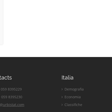
tacts
Italia
059 8395229
Demografia
 059 8395230
Economia
o@urbistat.com
Classifiche