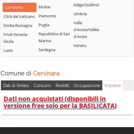
Montemarano
Santa Paolina
Adige/Südtirol
Molise
Campania
Casalbore
Montemiletto
Santo Stefano
Umbria
Piemonte
Città del Vaticano
Cassano Irpino
del Sole
Monteverde
Valle
Puglia
Emilia-Romagna
Castel Baronia
Savignano Irpino
d'Aosta/Vallée
Montoro
Repubblica di San
Friuli-Venezia
Castelfranci
d'Aoste
Scampitella
Morra De Sanctis
Marino
Giulia
Castelvetere sul
Veneto
Senerchia
Moschiano
Sardegna
Lazio
Calore
Serino
Mugnano del
Cervinara
Cardinale
Sirignano
Cesinali
Comune di
Cervinara
Nusco
Solofra
Chianche
Ospedaletto
Sorbo Serpico
Dati di Sintesi
Consumi
Redditi
Occupazione
Imprese
Chiusano di San
d'Alpinolo
Sperone
Domenico
Dati non acquistati (disponibili in
Pago del Vallo di
Sturno
Contrada
versione free solo per la BASILICATA)
Lauro
Summonte
Conza della
Parolise
Campania
Taurano
Paternopoli
Domicella
Taurasi
Petruro Irpino