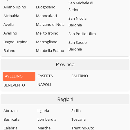
San Michele di
Ariano Irpino
Luogosano
Serino
Atripalda
Manocalzati
San Nicola
Avella
Marzano di Nola
Baronia
Avellino
Melito Irpino
San Potito Ultra
Bagnoli Irpino
Mercogliano
San Sossio
Baronia
Baiano
Mirabella Eclano
Sant'Andrea di
Bisaccia
Montaguto
Province
Conza
Bonito
Montecalvo
Sant'Angelo a
Irpino
CASERTA
SALERNO
AVELLINO
Cairano
Scala
Montefalcione
NAPOLI
BENEVENTO
Calabritto
Sant'Angelo
Monteforte
Calitri
all'Esca
Irpino
Regioni
Candida
Sant'Angelo dei
Montefredane
Abruzzo
Liguria
Lombardi
Sicilia
Caposele
Montefusco
Basilicata
Lombardia
Santa Lucia di
Toscana
Capriglia Irpina
Montella
Serino
Calabria
Marche
Trentino-Alto
Carife