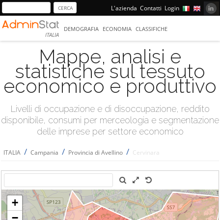
L'azienda
Contatti
Login
DEMOGRAFIA
ECONOMIA
CLASSIFICHE
ITALIA
Mappe, analisi e
statistiche sul tessuto
economico e produttivo
Livelli di occupazione e di disoccupazione, reddito
disponibile, consumi per merceologia e segmentazione
delle imprese per settore economico
/
/
/
ITALIA
Campania
Provincia di Avellino
Cervinara