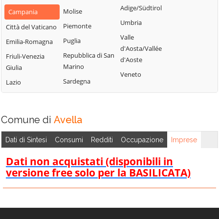
Montemarano
Santa Paolina
Adige/Südtirol
Molise
Campania
Casalbore
Montemiletto
Santo Stefano
Umbria
Piemonte
Città del Vaticano
Cassano Irpino
del Sole
Monteverde
Valle
Puglia
Emilia-Romagna
Castel Baronia
Savignano Irpino
d'Aosta/Vallée
Montoro
Repubblica di San
Friuli-Venezia
Castelfranci
d'Aoste
Scampitella
Morra De Sanctis
Marino
Giulia
Castelvetere sul
Veneto
Senerchia
Moschiano
Sardegna
Lazio
Calore
Serino
Mugnano del
Cervinara
Cardinale
Sirignano
Cesinali
Comune di
Avella
Nusco
Solofra
Chianche
Ospedaletto
Sorbo Serpico
Dati di Sintesi
Consumi
Redditi
Occupazione
Imprese
Chiusano di San
d'Alpinolo
Sperone
Domenico
Dati non acquistati (disponibili in
Pago del Vallo di
Sturno
Contrada
versione free solo per la BASILICATA)
Lauro
Summonte
Conza della
Parolise
Campania
Taurano
Paternopoli
Domicella
Taurasi
Petruro Irpino