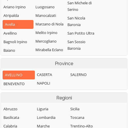
San Michele di
Ariano Irpino
Luogosano
Serino
Atripalda
Manocalzati
San Nicola
Marzano di Nola
Avella
Baronia
Melito Irpino
Avellino
San Potito Ultra
Mercogliano
Bagnoli Irpino
San Sossio
Baronia
Mirabella Eclano
Baiano
Sant'Andrea di
Montaguto
Bisaccia
Province
Conza
Montecalvo
Bonito
Sant'Angelo a
Irpino
CASERTA
SALERNO
AVELLINO
Cairano
Scala
Montefalcione
NAPOLI
BENEVENTO
Calabritto
Sant'Angelo
Monteforte
Calitri
all'Esca
Irpino
Regioni
Candida
Sant'Angelo dei
Montefredane
Abruzzo
Liguria
Lombardi
Sicilia
Caposele
Montefusco
Basilicata
Lombardia
Santa Lucia di
Toscana
Capriglia Irpina
Montella
Serino
Calabria
Marche
Trentino-Alto
Carife