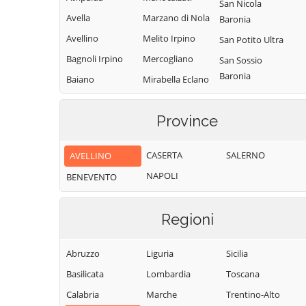
San Nicola
Avella
Marzano di Nola
Baronia
Avellino
Melito Irpino
San Potito Ultra
Bagnoli Irpino
Mercogliano
San Sossio
Baronia
Baiano
Mirabella Eclano
Sant'Andrea di
Bisaccia
Montaguto
Conza
Province
Bonito
Montecalvo
Sant'Angelo a
Irpino
Cairano
Scala
CASERTA
SALERNO
AVELLINO
Montefalcione
Calabritto
Sant'Angelo
NAPOLI
BENEVENTO
Monteforte
Calitri
all'Esca
Irpino
Candida
Sant'Angelo dei
Montefredane
Regioni
Lombardi
Caposele
Montefusco
Santa Lucia di
Capriglia Irpina
Abruzzo
Liguria
Sicilia
Montella
Serino
Carife
Basilicata
Lombardia
Toscana
Montemarano
Santa Paolina
Casalbore
Calabria
Marche
Trentino-Alto
Montemiletto
Santo Stefano
Cassano Irpino