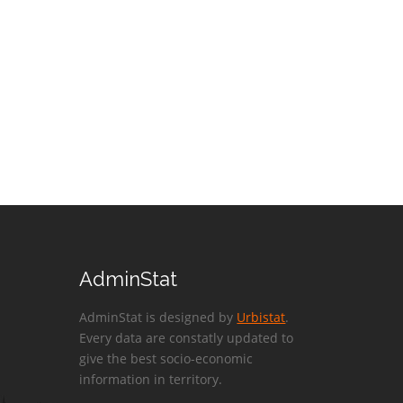
AdminStat
AdminStat is designed by
Urbistat
.
Every data are constatly updated to
give the best socio-economic
information in territory.