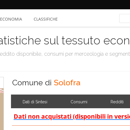
ECONOMIA
CLASSIFICHE
atistiche sul tessuto ec
, reddito disponibile, consumi per merceologia e segmen
Comune di
Solofra
Dati di Sintesi
Consumi
Redditi
Dati non acquistati (disponibili in vers