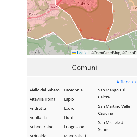
Comuni
Affianca 
Aiello del Sabato
Lacedonia
San Mango sul
Calore
Altavilla Irpina
Lapio
San Martino Valle
Andretta
Lauro
Caudina
Aquilonia
Lioni
San Michele di
Ariano Irpino
Luogosano
Serino
Atripalda
Manocalzati