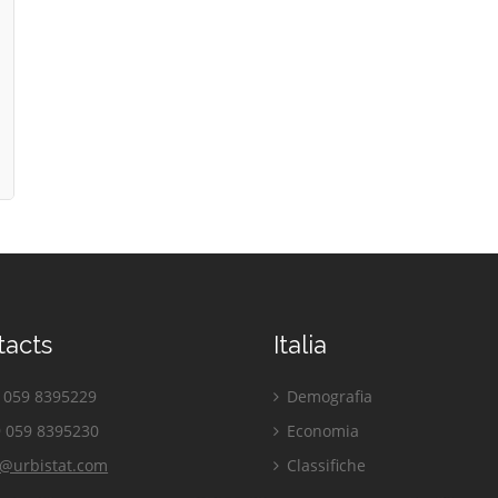
tacts
Italia
059 8395229
Demografia
 059 8395230
Economia
o@urbistat.com
Classifiche