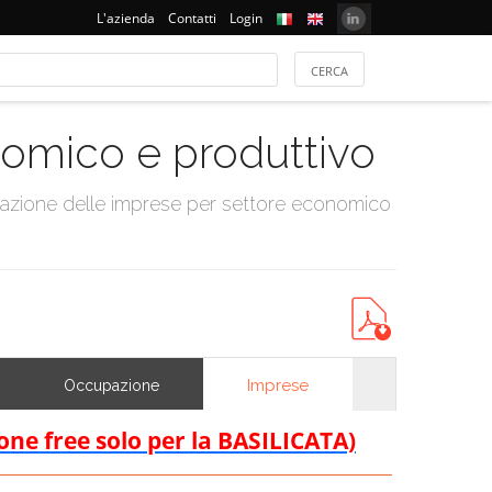
L'azienda
Contatti
Login
onomico e produttivo
tazione delle imprese per settore economico
Imprese
Occupazione
ione free solo per la BASILICATA)