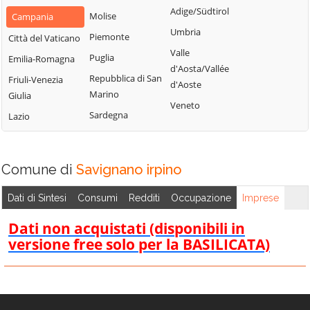
Montemarano
Santa Paolina
Adige/Südtirol
Molise
Campania
Casalbore
Montemiletto
Santo Stefano
Umbria
Piemonte
Città del Vaticano
Cassano Irpino
del Sole
Monteverde
Valle
Puglia
Emilia-Romagna
Castel Baronia
d'Aosta/Vallée
Savignano
Montoro
Repubblica di San
Friuli-Venezia
Castelfranci
d'Aoste
Irpino
Morra De Sanctis
Marino
Giulia
Castelvetere sul
Veneto
Scampitella
Moschiano
Sardegna
Lazio
Calore
Senerchia
Mugnano del
Cervinara
Serino
Cardinale
Cesinali
Comune di
Savignano irpino
Sirignano
Nusco
Chianche
Solofra
Ospedaletto
Dati di Sintesi
Consumi
Redditi
Occupazione
Imprese
Chiusano di San
d'Alpinolo
Sorbo Serpico
Domenico
Dati non acquistati (disponibili in
Pago del Vallo di
Sperone
Contrada
versione free solo per la BASILICATA)
Lauro
Sturno
Conza della
Parolise
Summonte
Campania
Paternopoli
Taurano
Domicella
Petruro Irpino