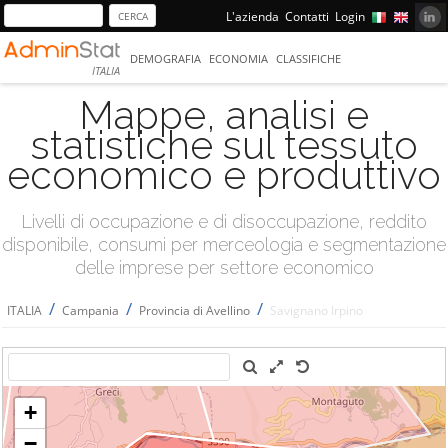
L'azienda
Contatti
Login
DEMOGRAFIA
ECONOMIA
CLASSIFICHE
ITALIA
Mappe, analisi e
statistiche sul tessuto
economico e produttivo
Livelli di occupazione e di disoccupazione, reddito
disponibile, consumi per merceologia e segmentazione
delle imprese per settore economico
/
/
/
ITALIA
Campania
Provincia di Avellino
Savignano Irpino