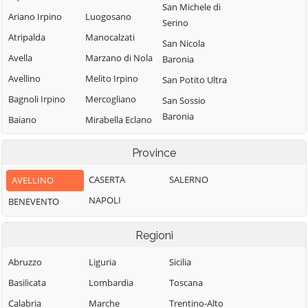
San Michele di
Ariano Irpino
Luogosano
Serino
Atripalda
Manocalzati
San Nicola
Avella
Marzano di Nola
Baronia
Avellino
Melito Irpino
San Potito Ultra
Bagnoli Irpino
Mercogliano
San Sossio
Baronia
Baiano
Mirabella Eclano
Sant'Andrea di
Bisaccia
Montaguto
Province
Conza
Bonito
Montecalvo
Sant'Angelo a
Irpino
CASERTA
SALERNO
AVELLINO
Cairano
Scala
Montefalcione
NAPOLI
BENEVENTO
Calabritto
Sant'Angelo
Monteforte
Calitri
all'Esca
Irpino
Regioni
Candida
Sant'Angelo dei
Montefredane
Abruzzo
Liguria
Lombardi
Sicilia
Caposele
Montefusco
Basilicata
Lombardia
Santa Lucia di
Toscana
Capriglia Irpina
Montella
Serino
Calabria
Marche
Trentino-Alto
Carife