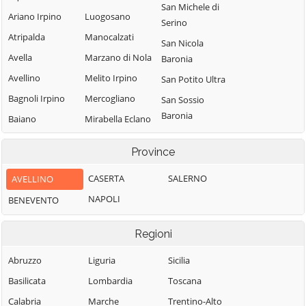
San Michele di
Ariano Irpino
Luogosano
Serino
Atripalda
Manocalzati
San Nicola
Avella
Marzano di Nola
Baronia
Avellino
Melito Irpino
San Potito Ultra
Bagnoli Irpino
Mercogliano
San Sossio
Baronia
Baiano
Mirabella Eclano
Sant'Andrea di
Bisaccia
Montaguto
Province
Conza
Bonito
Montecalvo
Sant'Angelo a
Irpino
CASERTA
SALERNO
AVELLINO
Cairano
Scala
Montefalcione
NAPOLI
BENEVENTO
Calabritto
Sant'Angelo
Monteforte
Calitri
all'Esca
Irpino
Regioni
Candida
Sant'Angelo dei
Montefredane
Abruzzo
Liguria
Lombardi
Sicilia
Caposele
Montefusco
Basilicata
Lombardia
Santa Lucia di
Toscana
Capriglia Irpina
Montella
Serino
Calabria
Marche
Trentino-Alto
Carife