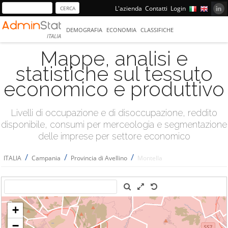
L'azienda
Contatti
Login
DEMOGRAFIA
ECONOMIA
CLASSIFICHE
ITALIA
Mappe, analisi e
statistiche sul tessuto
economico e produttivo
Livelli di occupazione e di disoccupazione, reddito
disponibile, consumi per merceologia e segmentazione
delle imprese per settore economico
/
/
/
ITALIA
Campania
Provincia di Avellino
Montella