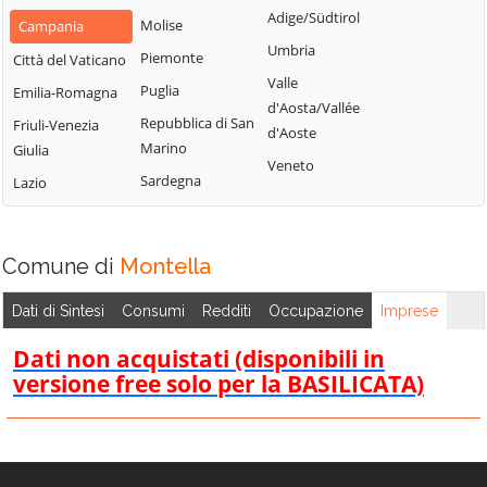
Montemarano
Santa Paolina
Adige/Südtirol
Molise
Campania
Casalbore
Montemiletto
Santo Stefano
Umbria
Piemonte
Città del Vaticano
Cassano Irpino
del Sole
Monteverde
Valle
Puglia
Emilia-Romagna
Castel Baronia
Savignano Irpino
d'Aosta/Vallée
Montoro
Repubblica di San
Friuli-Venezia
Castelfranci
d'Aoste
Scampitella
Morra De Sanctis
Marino
Giulia
Castelvetere sul
Veneto
Senerchia
Moschiano
Sardegna
Lazio
Calore
Serino
Mugnano del
Cervinara
Cardinale
Sirignano
Cesinali
Comune di
Montella
Nusco
Solofra
Chianche
Ospedaletto
Sorbo Serpico
Dati di Sintesi
Consumi
Redditi
Occupazione
Imprese
Chiusano di San
d'Alpinolo
Sperone
Domenico
Dati non acquistati (disponibili in
Pago del Vallo di
Sturno
Contrada
versione free solo per la BASILICATA)
Lauro
Summonte
Conza della
Parolise
Campania
Taurano
Paternopoli
Domicella
Taurasi
Petruro Irpino