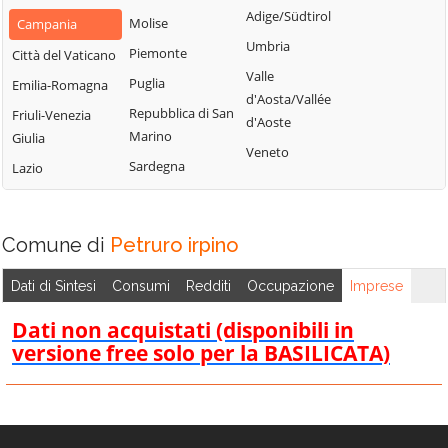
Montemarano
Santa Paolina
Adige/Südtirol
Molise
Campania
Casalbore
Montemiletto
Santo Stefano
Umbria
Piemonte
Città del Vaticano
Cassano Irpino
del Sole
Monteverde
Valle
Puglia
Emilia-Romagna
Castel Baronia
Savignano Irpino
d'Aosta/Vallée
Montoro
Repubblica di San
Friuli-Venezia
Castelfranci
d'Aoste
Scampitella
Morra De Sanctis
Marino
Giulia
Castelvetere sul
Veneto
Senerchia
Moschiano
Sardegna
Lazio
Calore
Serino
Mugnano del
Cervinara
Cardinale
Sirignano
Cesinali
Comune di
Petruro irpino
Nusco
Solofra
Chianche
Ospedaletto
Sorbo Serpico
Dati di Sintesi
Consumi
Redditi
Occupazione
Imprese
Chiusano di San
d'Alpinolo
Sperone
Domenico
Dati non acquistati (disponibili in
Pago del Vallo di
Sturno
Contrada
versione free solo per la BASILICATA)
Lauro
Summonte
Conza della
Parolise
Campania
Taurano
Paternopoli
Domicella
Taurasi
Petruro Irpino