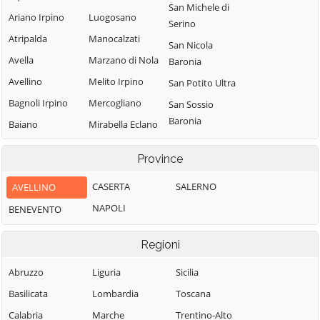
San Michele di
Ariano Irpino
Luogosano
Serino
Atripalda
Manocalzati
San Nicola
Avella
Marzano di Nola
Baronia
Avellino
Melito Irpino
San Potito Ultra
Bagnoli Irpino
Mercogliano
San Sossio
Baronia
Baiano
Mirabella Eclano
Sant'Andrea di
Bisaccia
Montaguto
Province
Conza
Bonito
Montecalvo
Sant'Angelo a
Irpino
CASERTA
SALERNO
AVELLINO
Cairano
Scala
Montefalcione
NAPOLI
BENEVENTO
Calabritto
Sant'Angelo
Monteforte
Calitri
all'Esca
Irpino
Regioni
Candida
Sant'Angelo dei
Montefredane
Abruzzo
Liguria
Lombardi
Sicilia
Caposele
Montefusco
Basilicata
Lombardia
Santa Lucia di
Toscana
Capriglia Irpina
Montella
Serino
Calabria
Marche
Trentino-Alto
Carife