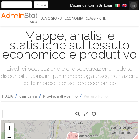
L'azienda
Contatti
Login
DEMOGRAFIA
ECONOMIA
CLASSIFICHE
ITALIA
Mappe, analisi e
statistiche sul tessuto
economico e produttivo
Livelli di occupazione e di disoccupazione, reddito
disponibile, consumi per merceologia e segmentazione
delle imprese per settore economico
/
/
/
ITALIA
Campania
Provincia di Avellino
Petruro Irpino