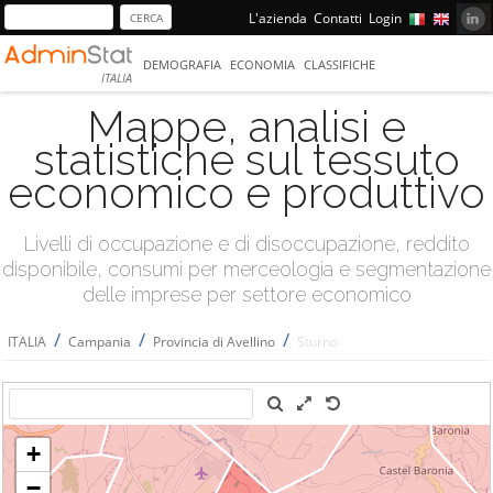
L'azienda
Contatti
Login
DEMOGRAFIA
ECONOMIA
CLASSIFICHE
ITALIA
Mappe, analisi e
statistiche sul tessuto
economico e produttivo
Livelli di occupazione e di disoccupazione, reddito
disponibile, consumi per merceologia e segmentazione
delle imprese per settore economico
/
/
/
ITALIA
Campania
Provincia di Avellino
Sturno