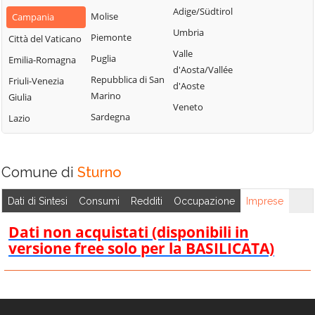
Montemarano
Santa Paolina
Adige/Südtirol
Molise
Campania
Casalbore
Montemiletto
Santo Stefano
Umbria
Piemonte
Città del Vaticano
Cassano Irpino
del Sole
Monteverde
Valle
Puglia
Emilia-Romagna
Castel Baronia
Savignano Irpino
d'Aosta/Vallée
Montoro
Repubblica di San
Friuli-Venezia
Castelfranci
d'Aoste
Scampitella
Morra De Sanctis
Marino
Giulia
Castelvetere sul
Veneto
Senerchia
Moschiano
Sardegna
Lazio
Calore
Serino
Mugnano del
Cervinara
Cardinale
Sirignano
Cesinali
Comune di
Sturno
Nusco
Solofra
Chianche
Ospedaletto
Sorbo Serpico
Dati di Sintesi
Consumi
Redditi
Occupazione
Imprese
Chiusano di San
d'Alpinolo
Sperone
Domenico
Dati non acquistati (disponibili in
Pago del Vallo di
Sturno
Contrada
versione free solo per la BASILICATA)
Lauro
Summonte
Conza della
Parolise
Campania
Taurano
Paternopoli
Domicella
Taurasi
Petruro Irpino