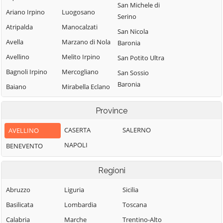
San Michele di
Ariano Irpino
Luogosano
Serino
Atripalda
Manocalzati
San Nicola
Avella
Marzano di Nola
Baronia
Avellino
Melito Irpino
San Potito Ultra
Bagnoli Irpino
Mercogliano
San Sossio
Baronia
Baiano
Mirabella Eclano
Sant'Andrea di
Bisaccia
Montaguto
Province
Conza
Bonito
Montecalvo
Sant'Angelo a
Irpino
CASERTA
SALERNO
AVELLINO
Cairano
Scala
Montefalcione
NAPOLI
BENEVENTO
Calabritto
Sant'Angelo
Monteforte
Calitri
all'Esca
Irpino
Regioni
Candida
Sant'Angelo dei
Montefredane
Abruzzo
Liguria
Lombardi
Sicilia
Caposele
Montefusco
Basilicata
Lombardia
Santa Lucia di
Toscana
Capriglia Irpina
Montella
Serino
Calabria
Marche
Trentino-Alto
Carife