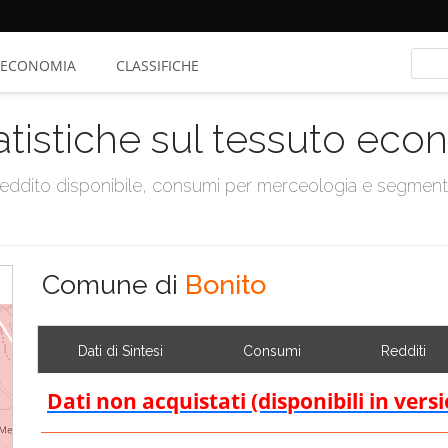
ECONOMIA
CLASSIFICHE
atistiche sul tessuto ec
, reddito disponibile, consumi per merceologia e segmen
Comune di
Bonito
Dati di Sintesi
Consumi
Redditi
Dati non acquistati (disponibili in vers