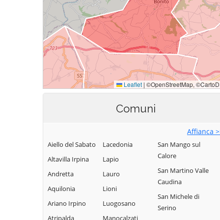
Comuni
Affianca 
Aiello del Sabato
Lacedonia
San Mango sul
Calore
Altavilla Irpina
Lapio
San Martino Valle
Andretta
Lauro
Caudina
Aquilonia
Lioni
San Michele di
Ariano Irpino
Luogosano
Serino
Atripalda
Manocalzati