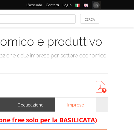
L'azienda
Contatti
Login
onomico e produttivo
tazione delle imprese per settore economico
Imprese
Occupazione
ione free solo per la BASILICATA)