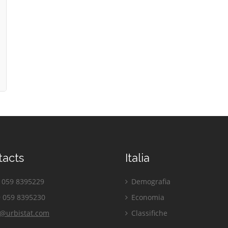
tacts
Italia
059 8395229
Demografia
 059 8395230
Economia
o@urbistat.com
Classifiche