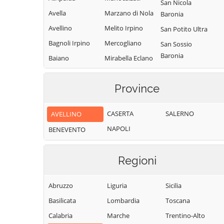
San Nicola
Avella
Marzano di Nola
Baronia
Avellino
Melito Irpino
San Potito Ultra
Bagnoli Irpino
Mercogliano
San Sossio
Baronia
Baiano
Mirabella Eclano
Sant'Andrea di
Bisaccia
Montaguto
Conza
Province
Montecalvo
Bonito
Sant'Angelo a
Irpino
Cairano
Scala
CASERTA
SALERNO
AVELLINO
Montefalcione
Calabritto
Sant'Angelo
NAPOLI
BENEVENTO
Monteforte
Calitri
all'Esca
Irpino
Candida
Sant'Angelo dei
Montefredane
Regioni
Lombardi
Caposele
Montefusco
Santa Lucia di
Capriglia Irpina
Abruzzo
Liguria
Sicilia
Montella
Serino
Carife
Basilicata
Lombardia
Toscana
Montemarano
Santa Paolina
Casalbore
Calabria
Marche
Trentino-Alto
Montemiletto
Santo Stefano