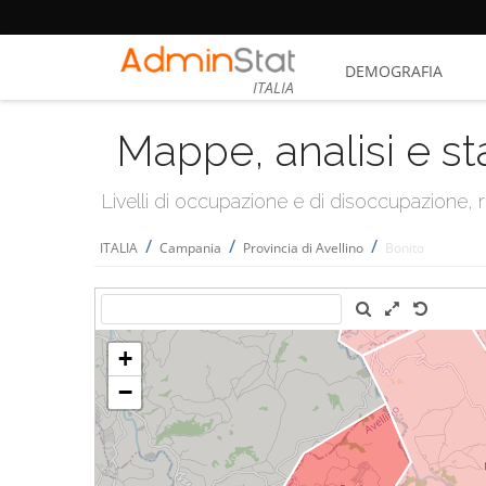
DEMOGRAFIA
ITALIA
Mappe, analisi e st
Livelli di occupazione e di disoccupazione
/
/
/
ITALIA
Campania
Provincia di Avellino
Bonito