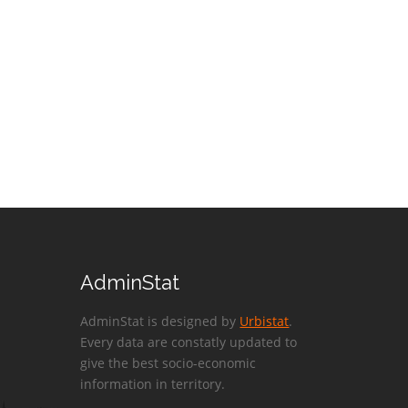
AdminStat
AdminStat is designed by
Urbistat
.
Every data are constatly updated to
give the best socio-economic
information in territory.