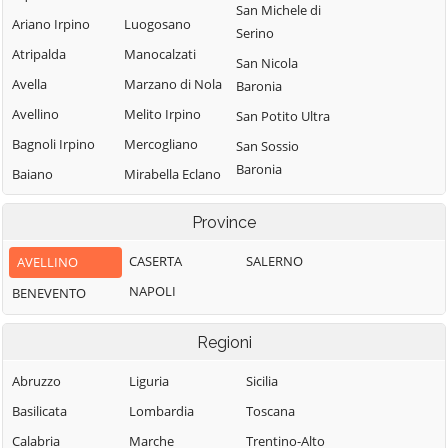
San Michele di
Ariano Irpino
Luogosano
Serino
Atripalda
Manocalzati
San Nicola
Avella
Marzano di Nola
Baronia
Avellino
Melito Irpino
San Potito Ultra
Bagnoli Irpino
Mercogliano
San Sossio
Baronia
Baiano
Mirabella Eclano
Sant'Andrea di
Bisaccia
Montaguto
Province
Conza
Bonito
Montecalvo
Sant'Angelo a
Irpino
CASERTA
SALERNO
AVELLINO
Cairano
Scala
Montefalcione
NAPOLI
BENEVENTO
Calabritto
Sant'Angelo
Monteforte
Calitri
all'Esca
Irpino
Regioni
Candida
Sant'Angelo dei
Montefredane
Abruzzo
Liguria
Lombardi
Sicilia
Caposele
Montefusco
Basilicata
Lombardia
Santa Lucia di
Toscana
Capriglia Irpina
Montella
Serino
Calabria
Marche
Trentino-Alto
Carife