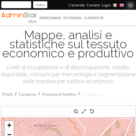
L'azienda
Contatti
Login
DEMOGRAFIA
ECONOMIA
CLASSIFICHE
ITALIA
Mappe, analisi e
statistiche sul tessuto
economico e produttivo
Livelli di occupazione e di disoccupazione, reddito
disponibile, consumi per merceologia e segmentazione
delle imprese per settore economico
/
/
/
ITALIA
Campania
Provincia di Avellino
Fontanarosa