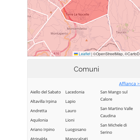
Comuni
Affianca 
Aiello del Sabato
Lacedonia
San Mango sul
Calore
Altavilla Irpina
Lapio
San Martino Valle
Andretta
Lauro
Caudina
Aquilonia
Lioni
San Michele di
Ariano Irpino
Luogosano
Serino
Atripalda
Manocalzati