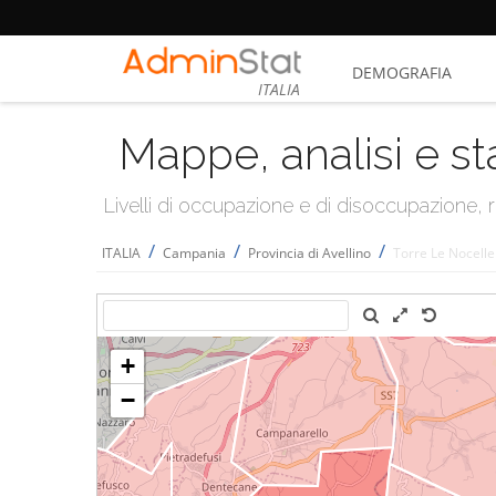
DEMOGRAFIA
ITALIA
Mappe, analisi e st
Livelli di occupazione e di disoccupazione
/
/
/
ITALIA
Campania
Provincia di Avellino
Torre Le Nocelle