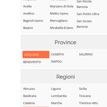
San Nicola
Avella
Marzano di Nola
Baronia
Avellino
Melito Irpino
San Potito Ultra
Bagnoli Irpino
Mercogliano
San Sossio
Baronia
Baiano
Mirabella Eclano
Sant'Andrea di
Bisaccia
Montaguto
Conza
Province
Bonito
Montecalvo
Sant'Angelo a
Irpino
Cairano
Scala
CASERTA
SALERNO
AVELLINO
Montefalcione
Calabritto
Sant'Angelo
NAPOLI
BENEVENTO
Monteforte
Calitri
all'Esca
Irpino
Candida
Sant'Angelo dei
Montefredane
Regioni
Lombardi
Caposele
Montefusco
Santa Lucia di
Capriglia Irpina
Abruzzo
Liguria
Sicilia
Montella
Serino
Carife
Basilicata
Lombardia
Toscana
Montemarano
Santa Paolina
Casalbore
Calabria
Marche
Trentino-Alto
Montemiletto
Santo Stefano
Cassano Irpino