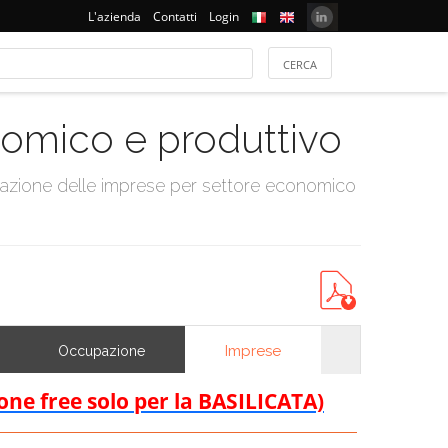
L'azienda
Contatti
Login
onomico e produttivo
tazione delle imprese per settore economico
Imprese
Occupazione
ione free solo per la BASILICATA)