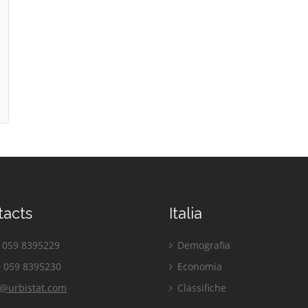
tacts
Italia
059 8395229
Demografia
 059 8395230
Economia
o@urbistat.com
Classifiche