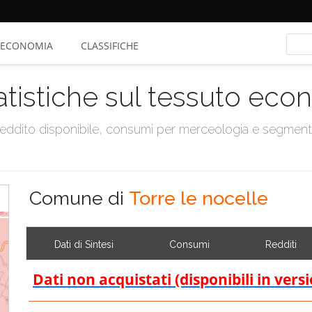
ECONOMIA
CLASSIFICHE
atistiche sul tessuto ec
, reddito disponibile, consumi per merceologia e segmen
Comune di
Torre le nocelle
Dati di Sintesi
Consumi
Redditi
Dati non acquistati (disponibili in vers