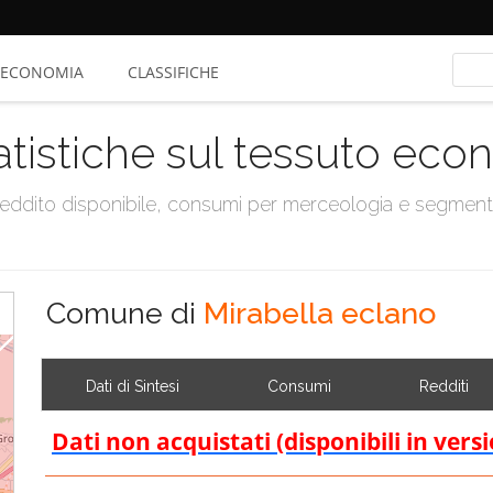
ECONOMIA
CLASSIFICHE
atistiche sul tessuto ec
, reddito disponibile, consumi per merceologia e segmen
Comune di
Mirabella eclano
Dati di Sintesi
Consumi
Redditi
Dati non acquistati (disponibili in vers