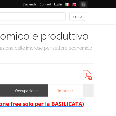
L'azienda
Contatti
Login
onomico e produttivo
tazione delle imprese per settore economico
Imprese
Occupazione
ione free solo per la BASILICATA)