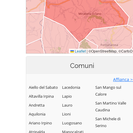
Comuni
Affianca 
Aiello del Sabato
Lacedonia
San Mango sul
Calore
Altavilla Irpina
Lapio
San Martino Valle
Andretta
Lauro
Caudina
Aquilonia
Lioni
San Michele di
Ariano Irpino
Luogosano
Serino
Atripalda
Manocalzati