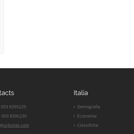
tacts
Italia
059 8395229
Demografia
 059 8395230
Economia
o@urbistat.com
Classifiche