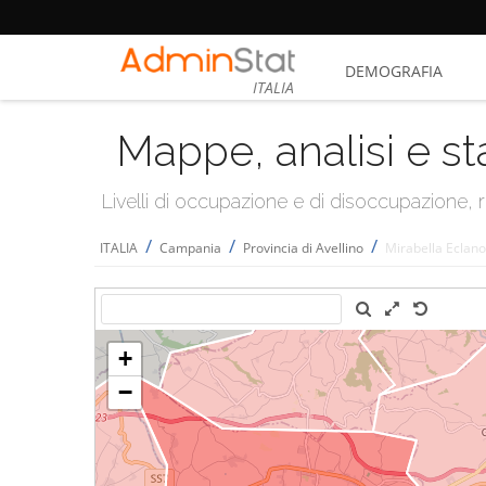
DEMOGRAFIA
ITALIA
Mappe, analisi e st
Livelli di occupazione e di disoccupazione
/
/
/
ITALIA
Campania
Provincia di Avellino
Mirabella Eclano