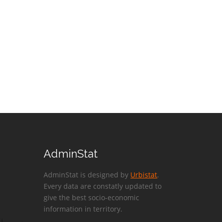
AdminStat
AdminStat is designed by
Urbistat
.
Every data are constatly updated to
give the best socio-economic
information in territory.