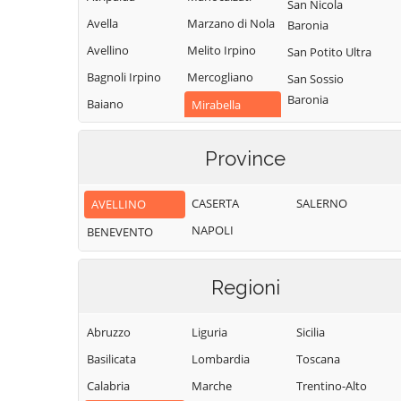
San Nicola
Avella
Marzano di Nola
Baronia
Avellino
Melito Irpino
San Potito Ultra
Bagnoli Irpino
Mercogliano
San Sossio
Baronia
Baiano
Mirabella
Eclano
Sant'Andrea di
Bisaccia
Conza
Montaguto
Province
Bonito
Sant'Angelo a
Montecalvo
Cairano
Scala
Irpino
CASERTA
SALERNO
AVELLINO
Calabritto
Sant'Angelo
Montefalcione
NAPOLI
BENEVENTO
Calitri
all'Esca
Monteforte
Candida
Sant'Angelo dei
Irpino
Regioni
Lombardi
Caposele
Montefredane
Santa Lucia di
Capriglia Irpina
Montefusco
Abruzzo
Liguria
Sicilia
Serino
Carife
Montella
Basilicata
Lombardia
Toscana
Santa Paolina
Casalbore
Montemarano
Calabria
Marche
Trentino-Alto
Santo Stefano
Cassano Irpino