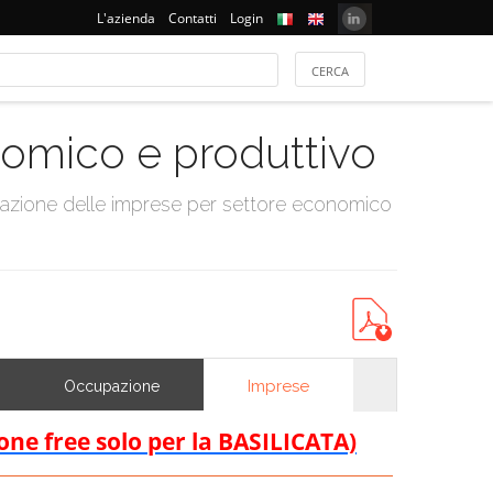
L'azienda
Contatti
Login
onomico e produttivo
tazione delle imprese per settore economico
Imprese
Occupazione
ione free solo per la BASILICATA)