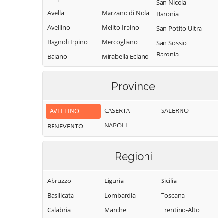
San Nicola
Avella
Marzano di Nola
Baronia
Avellino
Melito Irpino
San Potito Ultra
Bagnoli Irpino
Mercogliano
San Sossio
Baronia
Baiano
Mirabella Eclano
Sant'Andrea di
Bisaccia
Montaguto
Conza
Province
Bonito
Montecalvo
Sant'Angelo a
Irpino
Cairano
Scala
CASERTA
SALERNO
AVELLINO
Montefalcione
Calabritto
Sant'Angelo
NAPOLI
BENEVENTO
Monteforte
Calitri
all'Esca
Irpino
Candida
Sant'Angelo dei
Montefredane
Regioni
Lombardi
Caposele
Montefusco
Santa Lucia di
Capriglia Irpina
Abruzzo
Liguria
Sicilia
Montella
Serino
Carife
Basilicata
Lombardia
Toscana
Montemarano
Santa Paolina
Casalbore
Calabria
Marche
Trentino-Alto
Montemiletto
Santo Stefano