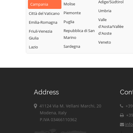
Cassano Irpino
Adige/Südtirol
del Sole
Molise
Campania
Monteverde
Castel Baronia
Umbria
Savignano Irpino
Piemonte
Montoro
Città del Vaticano
Castelfranci
Valle
Scampitella
Puglia
Morra De Sanctis
Emilia-Romagna
d'Aosta/Vallée
Castelvetere sul
Senerchia
Repubblica di San
Moschiano
Friuli-Venezia
d'Aoste
Calore
Marino
Giulia
Serino
Mugnano del
Veneto
Cervinara
Sardegna
Cardinale
Lazio
Sirignano
Cesinali
Nusco
Solofra
Chianche
Ospedaletto
Sorbo Serpico
Chiusano di San
d'Alpinolo
Sperone
Domenico
Pago del Vallo di
Sturno
Contrada
Lauro
Address
Con
Summonte
Conza della
Parolise
Campania
Taurano
Paternopoli
41124 Via M. Vellani Marchi, 20
+39 
Domicella
Taurasi
Modena, Italy
Petruro Irpino
+39
Flumeri
Teora
P.IVA 03466110362
Pietradefusi
inf
Fontanarosa
Torella dei
Pietrastornina