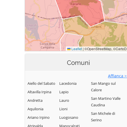
Comuni
Affianca 
Aiello del Sabato
Lacedonia
San Mango sul
Calore
Altavilla Irpina
Lapio
San Martino Valle
Andretta
Lauro
Caudina
Aquilonia
Lioni
San Michele di
Ariano Irpino
Luogosano
Serino
Atripalda
Manocalzati