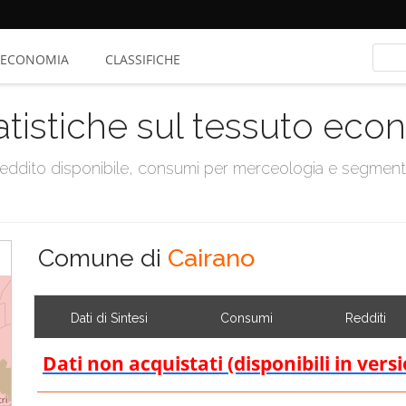
ECONOMIA
CLASSIFICHE
atistiche sul tessuto ec
, reddito disponibile, consumi per merceologia e segmen
Comune di
Cairano
Dati di Sintesi
Consumi
Redditi
Dati non acquistati (disponibili in vers