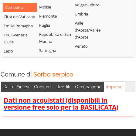
Montemarano
Santa Paolina
Adige/Südtirol
Molise
Campania
Casalbore
Montemiletto
Santo Stefano
Umbria
Piemonte
Città del Vaticano
Cassano Irpino
del Sole
Monteverde
Valle
Puglia
Emilia-Romagna
Castel Baronia
Savignano Irpino
d'Aosta/Vallée
Montoro
Repubblica di San
Friuli-Venezia
Castelfranci
d'Aoste
Scampitella
Morra De Sanctis
Marino
Giulia
Castelvetere sul
Veneto
Senerchia
Moschiano
Sardegna
Lazio
Calore
Serino
Mugnano del
Cervinara
Cardinale
Sirignano
Cesinali
Comune di
Sorbo serpico
Nusco
Solofra
Chianche
Ospedaletto
Sorbo Serpico
Dati di Sintesi
Consumi
Redditi
Occupazione
Imprese
Chiusano di San
d'Alpinolo
Sperone
Domenico
Dati non acquistati (disponibili in
Pago del Vallo di
Sturno
Contrada
versione free solo per la BASILICATA)
Lauro
Summonte
Conza della
Parolise
Campania
Taurano
Paternopoli
Domicella
Taurasi
Petruro Irpino