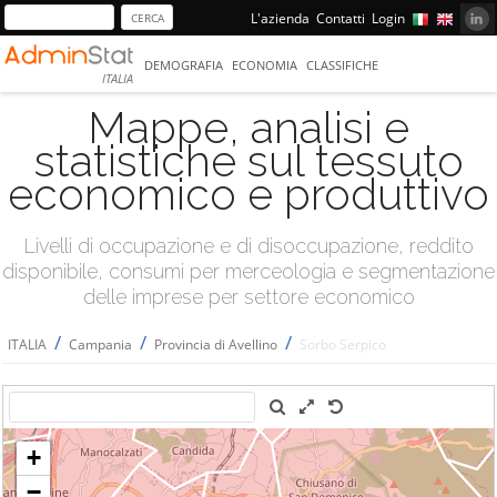
L'azienda
Contatti
Login
DEMOGRAFIA
ECONOMIA
CLASSIFICHE
ITALIA
Mappe, analisi e
statistiche sul tessuto
economico e produttivo
Livelli di occupazione e di disoccupazione, reddito
disponibile, consumi per merceologia e segmentazione
delle imprese per settore economico
/
/
/
ITALIA
Campania
Provincia di Avellino
Sorbo Serpico