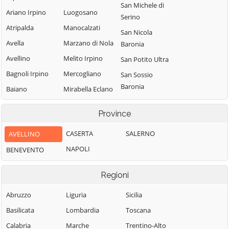
San Michele di
Ariano Irpino
Luogosano
Serino
Atripalda
Manocalzati
San Nicola
Avella
Marzano di Nola
Baronia
Avellino
Melito Irpino
San Potito Ultra
Bagnoli Irpino
Mercogliano
San Sossio
Baronia
Baiano
Mirabella Eclano
Sant'Andrea di
Bisaccia
Montaguto
Province
Conza
Bonito
Montecalvo
Sant'Angelo a
Irpino
CASERTA
SALERNO
AVELLINO
Cairano
Scala
Montefalcione
NAPOLI
BENEVENTO
Calabritto
Sant'Angelo
Monteforte
Calitri
all'Esca
Irpino
Regioni
Candida
Sant'Angelo dei
Montefredane
Abruzzo
Liguria
Lombardi
Sicilia
Caposele
Montefusco
Basilicata
Lombardia
Santa Lucia di
Toscana
Capriglia Irpina
Montella
Serino
Calabria
Marche
Trentino-Alto
Carife