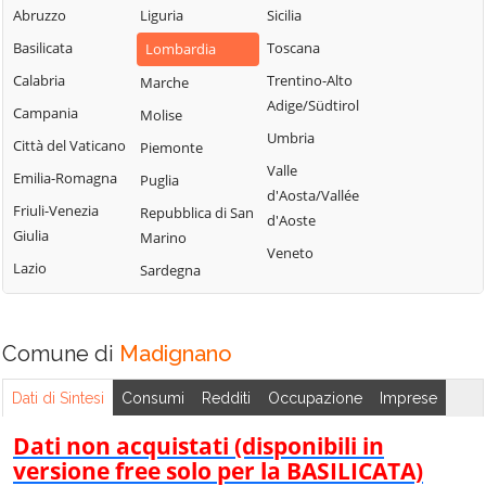
Malagnino
Uniti
Abruzzo
Liguria
Sicilia
Sergnano
Martignana di Po
Casale Cremasco-
Basilicata
Toscana
Lombardia
Sesto ed Uniti
Monte Cremasco
Vidolasco
Calabria
Trentino-Alto
Marche
Solarolo Rainerio
Montodine
Casaletto
Adige/Südtirol
Campania
Molise
Soncino
Ceredano
Moscazzano
Umbria
Città del Vaticano
Piemonte
Soresina
Casaletto di
Motta Baluffi
Valle
Emilia-Romagna
Puglia
Sospiro
Sopra
Offanengo
d'Aosta/Vallée
Friuli-Venezia
Repubblica di San
Spinadesco
Casaletto Vaprio
d'Aoste
Olmeneta
Giulia
Marino
Spineda
Casalmaggiore
Veneto
Ostiano
Lazio
Sardegna
Spino d'Adda
Casalmorano
Paderno
Stagno
Castel Gabbiano
Ponchielli
Lombardo
Comune di
Casteldidone
Madignano
Palazzo Pignano
Ticengo
Castelleone
Pandino
Dati di Sintesi
Consumi
Redditi
Occupazione
Imprese
Torlino Vimercati
Castelverde
Persico Dosimo
Tornata
Dati non acquistati (disponibili in
Castelvisconti
Pescarolo ed
versione free solo per la BASILICATA)
Torre de'
Uniti
Cella Dati