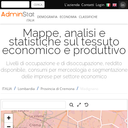
L'azienda
Contatti
Login
DEMOGRAFIA
ECONOMIA
CLASSIFICHE
ITALIA
Mappe, analisi e
statistiche sul tessuto
economico e produttivo
Livelli di occupazione e di disoccupazione, reddito
disponibile, consumi per merceologia e segmentazione
delle imprese per settore economico
/
/
/
ITALIA
Lombardia
Provincia di Cremona
Madignano