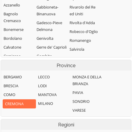
Azzanello
Gabbioneta-
Rivarolo del Re
Bagnolo
Binanuova
ed Uniti
Cremasco
Gadesco-Pieve
Rivolta d'Adda
Bonemerse
Delmona
Robecco d'Oglio
Bordolano
Genivolta
Romanengo
Calvatone
Gerre de' Caprioli
Salvirola
Camisano
Gombito
San Bassano
Campagnola
Grontardo
Province
San Daniele Po
Cremasca
Grumello
San Giovanni in
BERGAMO
LECCO
MONZA E DELLA
Capergnanica
Cremonese ed
Croce
BRIANZA
BRESCIA
LODI
Uniti
Cappella
San Martino del
PAVIA
COMO
MANTOVA
Cantone
Gussola
Lago
SONDRIO
MILANO
CREMONA
Cappella de'
Isola Dovarese
Scandolara
VARESE
Picenardi
Izano
Ravara
Capralba
Scandolara Ripa
Madignano
Regioni
Casalbuttano ed
d'Oglio