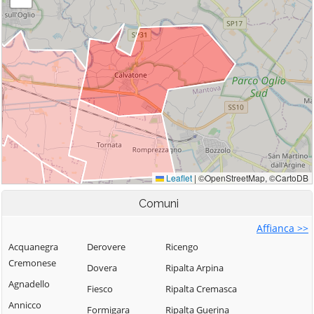
Comuni
Affianca >>
Acquanegra
Derovere
Ricengo
Cremonese
Dovera
Ripalta Arpina
Agnadello
Fiesco
Ripalta Cremasca
Annicco
Formigara
Ripalta Guerina