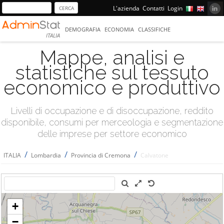
L'azienda
Contatti
Login
DEMOGRAFIA
ECONOMIA
CLASSIFICHE
ITALIA
Mappe, analisi e
statistiche sul tessuto
economico e produttivo
Livelli di occupazione e di disoccupazione, reddito
disponibile, consumi per merceologia e segmentazione
delle imprese per settore economico
/
/
/
ITALIA
Lombardia
Provincia di Cremona
Calvatone