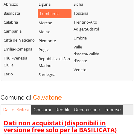
Abruzzo
Liguria
Sicilia
Uniti
Sergnano
Martignana di Po
Basilicata
Toscana
Lombardia
Casale Cremasco-
Sesto ed Uniti
Monte Cremasco
Vidolasco
Calabria
Trentino-Alto
Marche
Solarolo Rainerio
Montodine
Adige/Südtirol
Casaletto
Campania
Molise
Soncino
Moscazzano
Ceredano
Umbria
Città del Vaticano
Piemonte
Soresina
Motta Baluffi
Casaletto di
Valle
Emilia-Romagna
Puglia
Sospiro
Sopra
Offanengo
d'Aosta/Vallée
Friuli-Venezia
Repubblica di San
Spinadesco
d'Aoste
Casaletto Vaprio
Olmeneta
Giulia
Marino
Spineda
Veneto
Casalmaggiore
Ostiano
Lazio
Sardegna
Spino d'Adda
Casalmorano
Paderno
Ponchielli
Stagno
Castel Gabbiano
Lombardo
Palazzo Pignano
Comune di
Calvatone
Casteldidone
Ticengo
Pandino
Castelleone
Dati di Sintesi
Consumi
Redditi
Occupazione
Imprese
Torlino Vimercati
Persico Dosimo
Castelverde
Tornata
Dati non acquistati (disponibili in
Pescarolo ed
Castelvisconti
versione free solo per la BASILICATA)
Uniti
Torre de'
Cella Dati