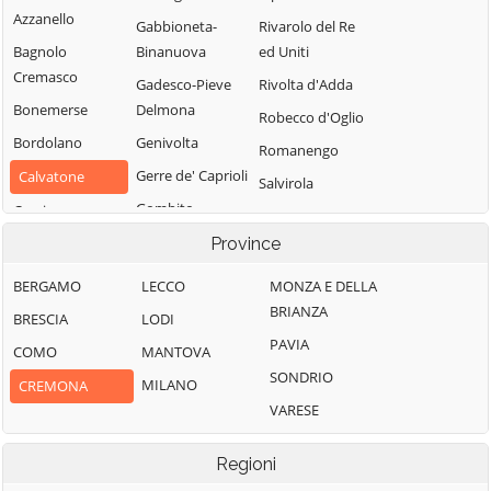
Azzanello
Gabbioneta-
Rivarolo del Re
Bagnolo
Binanuova
ed Uniti
Cremasco
Gadesco-Pieve
Rivolta d'Adda
Bonemerse
Delmona
Robecco d'Oglio
Bordolano
Genivolta
Romanengo
Gerre de' Caprioli
Calvatone
Salvirola
Gombito
Camisano
San Bassano
Grontardo
Campagnola
Province
San Daniele Po
Cremasca
Grumello
San Giovanni in
BERGAMO
LECCO
MONZA E DELLA
Cremonese ed
Capergnanica
Croce
BRIANZA
BRESCIA
LODI
Uniti
Cappella
San Martino del
PAVIA
COMO
MANTOVA
Gussola
Cantone
Lago
SONDRIO
MILANO
CREMONA
Isola Dovarese
Cappella de'
Scandolara
VARESE
Picenardi
Izano
Ravara
Capralba
Madignano
Scandolara Ripa
Regioni
d'Oglio
Casalbuttano ed
Malagnino