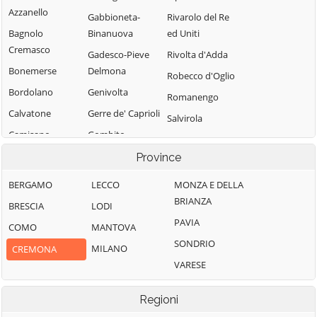
Azzanello
Gabbioneta-
Rivarolo del Re
Bagnolo
Binanuova
ed Uniti
Cremasco
Gadesco-Pieve
Rivolta d'Adda
Bonemerse
Delmona
Robecco d'Oglio
Bordolano
Genivolta
Romanengo
Calvatone
Gerre de' Caprioli
Salvirola
Camisano
Gombito
San Bassano
Campagnola
Grontardo
Province
San Daniele Po
Cremasca
Grumello
San Giovanni in
BERGAMO
LECCO
MONZA E DELLA
Capergnanica
Cremonese ed
Croce
BRIANZA
BRESCIA
LODI
Uniti
Cappella
San Martino del
PAVIA
COMO
MANTOVA
Cantone
Gussola
Lago
SONDRIO
MILANO
CREMONA
Cappella de'
Isola Dovarese
Scandolara
VARESE
Picenardi
Ravara
Izano
Capralba
Scandolara Ripa
Madignano
Regioni
Casalbuttano ed
d'Oglio