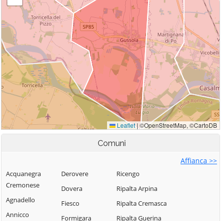
Comuni
Affianca >>
Acquanegra
Derovere
Ricengo
Cremonese
Dovera
Ripalta Arpina
Agnadello
Fiesco
Ripalta Cremasca
Annicco
Formigara
Ripalta Guerina