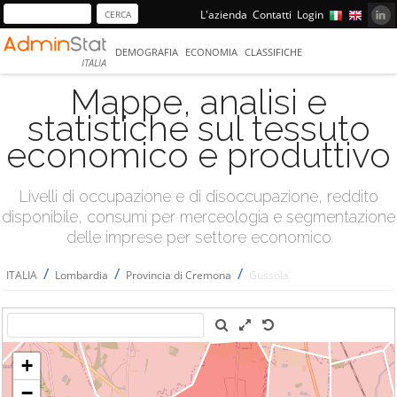
L'azienda
Contatti
Login
DEMOGRAFIA
ECONOMIA
CLASSIFICHE
ITALIA
Mappe, analisi e
statistiche sul tessuto
economico e produttivo
Livelli di occupazione e di disoccupazione, reddito
disponibile, consumi per merceologia e segmentazione
delle imprese per settore economico
/
/
/
ITALIA
Lombardia
Provincia di Cremona
Gussola