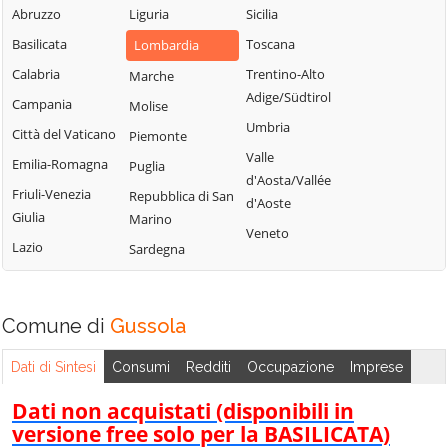
Malagnino
Uniti
Abruzzo
Liguria
Sicilia
Sergnano
Martignana di Po
Casale Cremasco-
Basilicata
Toscana
Lombardia
Sesto ed Uniti
Monte Cremasco
Vidolasco
Calabria
Trentino-Alto
Marche
Solarolo Rainerio
Montodine
Casaletto
Adige/Südtirol
Campania
Molise
Soncino
Ceredano
Moscazzano
Umbria
Città del Vaticano
Piemonte
Soresina
Casaletto di
Motta Baluffi
Valle
Emilia-Romagna
Puglia
Sospiro
Sopra
Offanengo
d'Aosta/Vallée
Friuli-Venezia
Repubblica di San
Spinadesco
Casaletto Vaprio
d'Aoste
Olmeneta
Giulia
Marino
Spineda
Casalmaggiore
Veneto
Ostiano
Lazio
Sardegna
Spino d'Adda
Casalmorano
Paderno
Stagno
Castel Gabbiano
Ponchielli
Lombardo
Comune di
Casteldidone
Gussola
Palazzo Pignano
Ticengo
Castelleone
Pandino
Dati di Sintesi
Consumi
Redditi
Occupazione
Imprese
Torlino Vimercati
Castelverde
Persico Dosimo
Tornata
Dati non acquistati (disponibili in
Castelvisconti
Pescarolo ed
versione free solo per la BASILICATA)
Torre de'
Uniti
Cella Dati