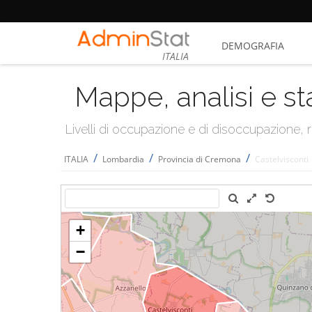
DEMOGRAFIA
ITALIA
Mappe, analisi e st
Livelli di occupazione e di disoccupazione
/
/
/
ITALIA
Lombardia
Provincia di Cremona
Castelvisconti