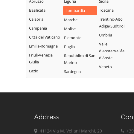
Monte Cremasco
Abruzzo
Liguria
Sicilia
Vidolasco
Solarolo Rainerio
Montodine
Basilicata
Toscana
Lombardia
Casaletto
Soncino
Moscazzano
Ceredano
Calabria
Trentino-Alto
Marche
Soresina
Adige/Südtirol
Motta Baluffi
Casaletto di
Campania
Molise
Sospiro
Sopra
Umbria
Offanengo
Città del Vaticano
Piemonte
Spinadesco
Casaletto Vaprio
Valle
Olmeneta
Emilia-Romagna
Puglia
d'Aosta/Vallée
Spineda
Casalmaggiore
Ostiano
Friuli-Venezia
Repubblica di San
d'Aoste
Spino d'Adda
Casalmorano
Giulia
Marino
Paderno
Veneto
Ponchielli
Stagno
Castel Gabbiano
Lazio
Sardegna
Lombardo
Palazzo Pignano
Casteldidone
Ticengo
Pandino
Castelleone
Torlino Vimercati
Persico Dosimo
Castelverde
Tornata
Pescarolo ed
Castelvisconti
Uniti
Torre de'
Cella Dati
Address
Con
Picenardi
Pessina
Chieve
Cremonese
Torricella del
41124 Via M. Vellani Marchi, 20
+39 
Cicognolo