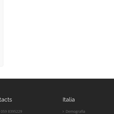
tacts
Italia
059 8395229
Demografia