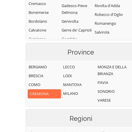
Cremasco
Gadesco-Pieve
Rivolta d'Adda
Bonemerse
Delmona
Robecco d'Oglio
Bordolano
Genivolta
Romanengo
Calvatone
Gerre de' Caprioli
Salvirola
Camisano
Gombito
San Bassano
Campagnola
Grontardo
San Daniele Po
Province
Cremasca
Grumello
San Giovanni in
Capergnanica
Cremonese ed
Croce
BERGAMO
LECCO
MONZA E DELLA
Uniti
Cappella
BRIANZA
San Martino del
BRESCIA
LODI
Cantone
Gussola
Lago
PAVIA
COMO
MANTOVA
Cappella de'
Isola Dovarese
Scandolara
SONDRIO
MILANO
CREMONA
Picenardi
Izano
Ravara
VARESE
Capralba
Madignano
Scandolara Ripa
Casalbuttano ed
d'Oglio
Malagnino
Regioni
Uniti
Sergnano
Martignana di Po
Casale Cremasco-
Sesto ed Uniti