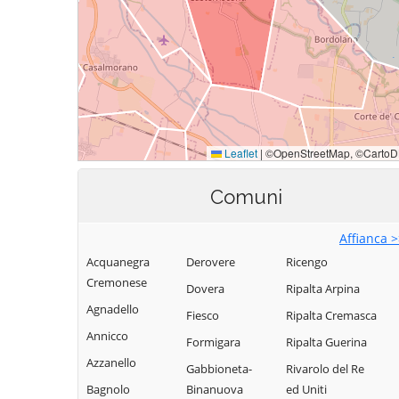
Comuni
Affianca 
Acquanegra
Derovere
Ricengo
Cremonese
Dovera
Ripalta Arpina
Agnadello
Fiesco
Ripalta Cremasca
Annicco
Formigara
Ripalta Guerina
Azzanello
Gabbioneta-
Rivarolo del Re
Bagnolo
Binanuova
ed Uniti