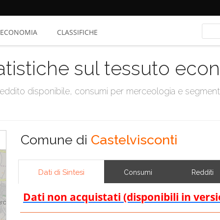
ECONOMIA
CLASSIFICHE
atistiche sul tessuto ec
, reddito disponibile, consumi per merceologia e segmen
Comune di
Castelvisconti
Dati di Sintesi
Consumi
Redditi
Dati non acquistati (disponibili in vers