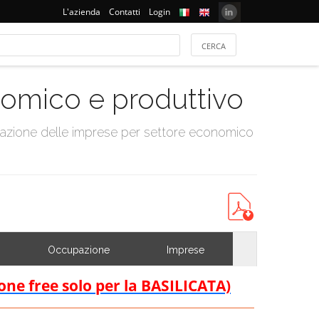
L'azienda
Contatti
Login
onomico e produttivo
tazione delle imprese per settore economico
Occupazione
Imprese
ione free solo per la BASILICATA)