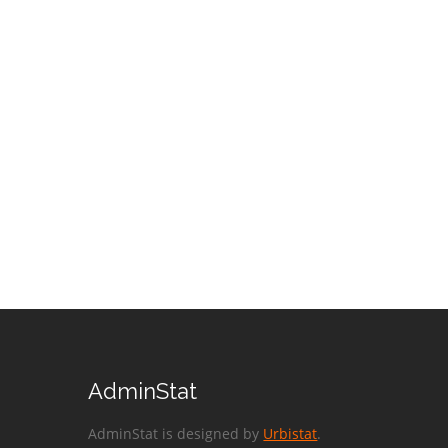
AdminStat
AdminStat is designed by
Urbistat
.