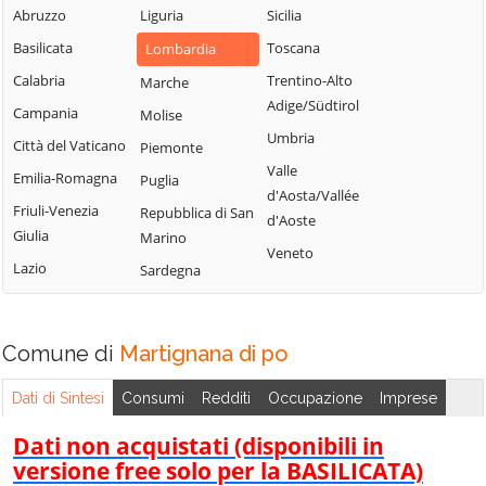
Uniti
Abruzzo
Liguria
Sicilia
Sergnano
Martignana di
Casale Cremasco-
Basilicata
Toscana
Lombardia
Sesto ed Uniti
Po
Vidolasco
Calabria
Trentino-Alto
Marche
Solarolo Rainerio
Monte Cremasco
Casaletto
Adige/Südtirol
Campania
Molise
Soncino
Montodine
Ceredano
Umbria
Città del Vaticano
Piemonte
Soresina
Moscazzano
Casaletto di
Valle
Emilia-Romagna
Puglia
Sospiro
Sopra
Motta Baluffi
d'Aosta/Vallée
Friuli-Venezia
Repubblica di San
Spinadesco
Casaletto Vaprio
Offanengo
d'Aoste
Giulia
Marino
Spineda
Casalmaggiore
Olmeneta
Veneto
Lazio
Sardegna
Spino d'Adda
Casalmorano
Ostiano
Stagno
Castel Gabbiano
Paderno
Lombardo
Ponchielli
Comune di
Casteldidone
Martignana di po
Ticengo
Palazzo Pignano
Castelleone
Dati di Sintesi
Consumi
Redditi
Occupazione
Imprese
Torlino Vimercati
Pandino
Castelverde
Tornata
Dati non acquistati (disponibili in
Persico Dosimo
Castelvisconti
versione free solo per la BASILICATA)
Torre de'
Pescarolo ed
Cella Dati