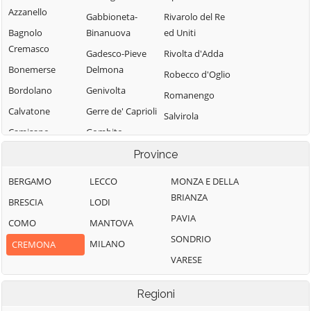
Azzanello
Gabbioneta-
Rivarolo del Re
Bagnolo
Binanuova
ed Uniti
Cremasco
Gadesco-Pieve
Rivolta d'Adda
Bonemerse
Delmona
Robecco d'Oglio
Bordolano
Genivolta
Romanengo
Calvatone
Gerre de' Caprioli
Salvirola
Camisano
Gombito
San Bassano
Campagnola
Grontardo
Province
San Daniele Po
Cremasca
Grumello
San Giovanni in
BERGAMO
LECCO
MONZA E DELLA
Capergnanica
Cremonese ed
Croce
BRIANZA
BRESCIA
LODI
Uniti
Cappella
San Martino del
PAVIA
COMO
MANTOVA
Cantone
Gussola
Lago
SONDRIO
MILANO
CREMONA
Cappella de'
Isola Dovarese
Scandolara
VARESE
Picenardi
Izano
Ravara
Capralba
Madignano
Scandolara Ripa
Regioni
Casalbuttano ed
d'Oglio
Malagnino