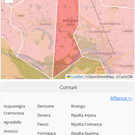
Comuni
Affianca >>
Acquanegra
Derovere
Ricengo
Cremonese
Dovera
Ripalta Arpina
Agnadello
Fiesco
Ripalta Cremasca
Annicco
Formigara
Ripalta Guerina