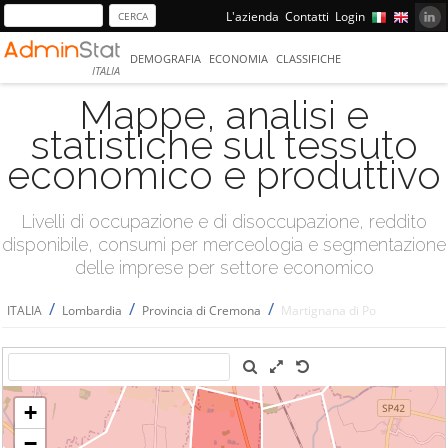
L'azienda
Contatti
Login
DEMOGRAFIA
ECONOMIA
CLASSIFICHE
ITALIA
Mappe, analisi e
statistiche sul tessuto
economico e produttivo
Livelli di occupazione e di disoccupazione, reddito
disponibile, consumi per merceologia e segmentazione
delle imprese per settore economico
/
/
/
ITALIA
Lombardia
Provincia di Cremona
Martignana di Po