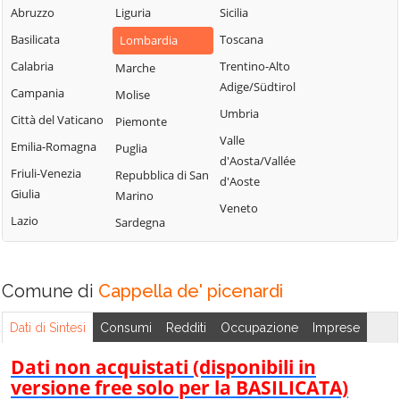
Abruzzo
Liguria
Sicilia
Uniti
Sergnano
Martignana di Po
Basilicata
Toscana
Lombardia
Casale Cremasco-
Sesto ed Uniti
Monte Cremasco
Vidolasco
Calabria
Trentino-Alto
Marche
Solarolo Rainerio
Montodine
Adige/Südtirol
Casaletto
Campania
Molise
Soncino
Moscazzano
Ceredano
Umbria
Città del Vaticano
Piemonte
Soresina
Motta Baluffi
Casaletto di
Valle
Emilia-Romagna
Puglia
Sospiro
Sopra
Offanengo
d'Aosta/Vallée
Friuli-Venezia
Repubblica di San
Spinadesco
d'Aoste
Casaletto Vaprio
Olmeneta
Giulia
Marino
Spineda
Veneto
Casalmaggiore
Ostiano
Lazio
Sardegna
Spino d'Adda
Casalmorano
Paderno
Ponchielli
Stagno
Castel Gabbiano
Lombardo
Palazzo Pignano
Comune di
Cappella de' picenardi
Casteldidone
Ticengo
Pandino
Castelleone
Dati di Sintesi
Consumi
Redditi
Occupazione
Imprese
Torlino Vimercati
Persico Dosimo
Castelverde
Tornata
Dati non acquistati (disponibili in
Pescarolo ed
Castelvisconti
versione free solo per la BASILICATA)
Uniti
Torre de'
Cella Dati