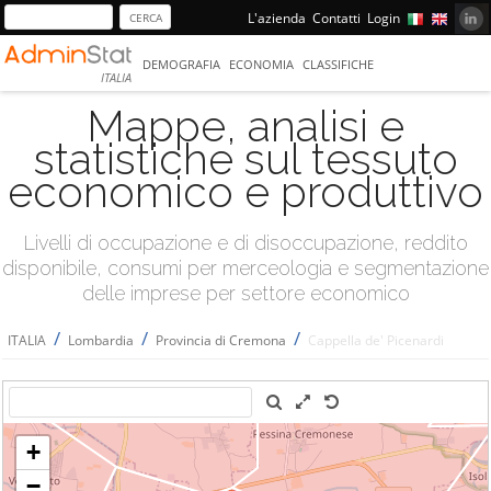
L'azienda
Contatti
Login
DEMOGRAFIA
ECONOMIA
CLASSIFICHE
ITALIA
Mappe, analisi e
statistiche sul tessuto
economico e produttivo
Livelli di occupazione e di disoccupazione, reddito
disponibile, consumi per merceologia e segmentazione
delle imprese per settore economico
/
/
/
ITALIA
Lombardia
Provincia di Cremona
Cappella de' Picenardi