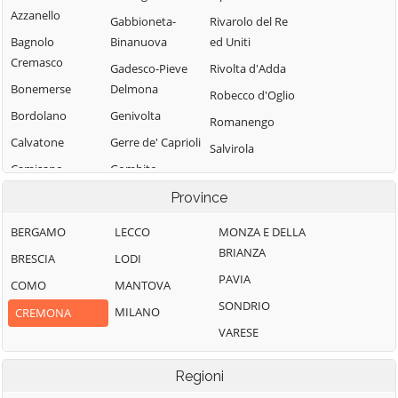
Azzanello
Gabbioneta-
Rivarolo del Re
Bagnolo
Binanuova
ed Uniti
Cremasco
Gadesco-Pieve
Rivolta d'Adda
Bonemerse
Delmona
Robecco d'Oglio
Bordolano
Genivolta
Romanengo
Calvatone
Gerre de' Caprioli
Salvirola
Camisano
Gombito
San Bassano
Campagnola
Grontardo
Province
San Daniele Po
Cremasca
Grumello
San Giovanni in
BERGAMO
LECCO
MONZA E DELLA
Capergnanica
Cremonese ed
Croce
BRIANZA
BRESCIA
LODI
Uniti
Cappella
San Martino del
PAVIA
COMO
MANTOVA
Cantone
Gussola
Lago
SONDRIO
MILANO
CREMONA
Isola Dovarese
Cappella de'
Scandolara
VARESE
Picenardi
Izano
Ravara
Capralba
Madignano
Scandolara Ripa
Regioni
d'Oglio
Casalbuttano ed
Malagnino