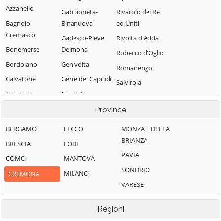
Azzanello
Gabbioneta-
Rivarolo del Re
Bagnolo
Binanuova
ed Uniti
Cremasco
Gadesco-Pieve
Rivolta d'Adda
Bonemerse
Delmona
Robecco d'Oglio
Bordolano
Genivolta
Romanengo
Calvatone
Gerre de' Caprioli
Salvirola
Camisano
Gombito
San Bassano
Campagnola
Grontardo
Province
San Daniele Po
Cremasca
Grumello
San Giovanni in
BERGAMO
LECCO
MONZA E DELLA
Capergnanica
Cremonese ed
Croce
BRIANZA
BRESCIA
LODI
Uniti
Cappella
San Martino del
PAVIA
COMO
MANTOVA
Cantone
Gussola
Lago
SONDRIO
MILANO
CREMONA
Cappella de'
Isola Dovarese
Scandolara
VARESE
Picenardi
Izano
Ravara
Capralba
Madignano
Scandolara Ripa
Regioni
Casalbuttano ed
d'Oglio
Malagnino