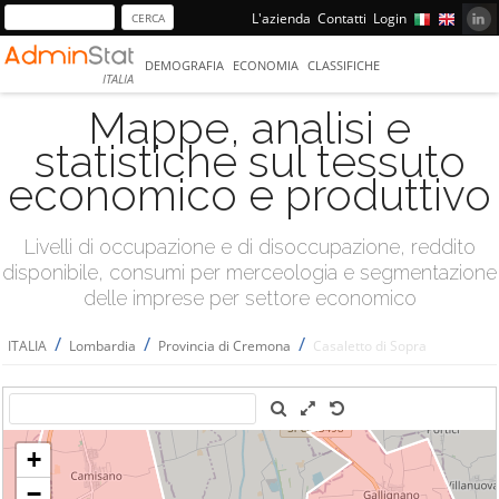
L'azienda
Contatti
Login
DEMOGRAFIA
ECONOMIA
CLASSIFICHE
ITALIA
Mappe, analisi e
statistiche sul tessuto
economico e produttivo
Livelli di occupazione e di disoccupazione, reddito
disponibile, consumi per merceologia e segmentazione
delle imprese per settore economico
/
/
/
ITALIA
Lombardia
Provincia di Cremona
Casaletto di Sopra