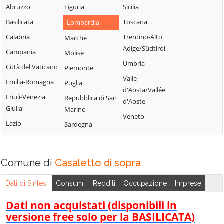
Uniti
Abruzzo
Liguria
Sicilia
Sergnano
Martignana di Po
Casale Cremasco-
Basilicata
Toscana
Lombardia
Sesto ed Uniti
Monte Cremasco
Vidolasco
Calabria
Trentino-Alto
Marche
Solarolo Rainerio
Montodine
Casaletto
Adige/Südtirol
Campania
Molise
Soncino
Moscazzano
Ceredano
Umbria
Città del Vaticano
Piemonte
Soresina
Motta Baluffi
Casaletto di
Valle
Emilia-Romagna
Puglia
Sospiro
Sopra
Offanengo
d'Aosta/Vallée
Friuli-Venezia
Repubblica di San
Spinadesco
d'Aoste
Casaletto Vaprio
Olmeneta
Giulia
Marino
Spineda
Veneto
Casalmaggiore
Ostiano
Lazio
Sardegna
Spino d'Adda
Casalmorano
Paderno
Ponchielli
Stagno
Castel Gabbiano
Lombardo
Palazzo Pignano
Comune di
Casaletto di sopra
Casteldidone
Ticengo
Pandino
Castelleone
Dati di Sintesi
Consumi
Redditi
Occupazione
Imprese
Torlino Vimercati
Persico Dosimo
Castelverde
Tornata
Dati non acquistati (disponibili in
Pescarolo ed
Castelvisconti
versione free solo per la BASILICATA)
Uniti
Torre de'
Cella Dati