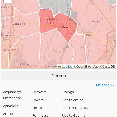
Comuni
Affianca >>
Acquanegra
Derovere
Ricengo
Cremonese
Dovera
Ripalta Arpina
Agnadello
Fiesco
Ripalta Cremasca
Annicco
Formigara
Ripalta Guerina