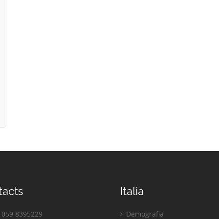
tacts
Italia
059 8395229
Demografia