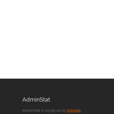
AdminStat
AdminStat is designed by
Urbistat
.