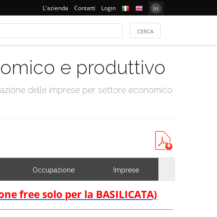
L'azienda
Contatti
Login
onomico e produttivo
tazione delle imprese per settore economico
Occupazione
Imprese
ione free solo per la BASILICATA)