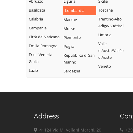
Monte
Abruzzo
Liguria
Sicilia
Vidolasco
Solarolo Rainerio
Cremasco
Basilicata
Toscana
Lombardia
Casaletto
Soncino
Montodine
Ceredano
Calabria
Trentino-Alto
Marche
Soresina
Moscazzano
Adige/Südtirol
Casaletto di
Campania
Molise
Sospiro
Sopra
Motta Baluffi
Umbria
Città del Vaticano
Piemonte
Spinadesco
Casaletto Vaprio
Offanengo
Valle
Emilia-Romagna
Puglia
d'Aosta/Vallée
Spineda
Casalmaggiore
Olmeneta
Friuli-Venezia
Repubblica di San
d'Aoste
Spino d'Adda
Casalmorano
Ostiano
Giulia
Marino
Veneto
Stagno
Castel Gabbiano
Paderno
Lazio
Sardegna
Lombardo
Ponchielli
Casteldidone
Ticengo
Palazzo Pignano
Castelleone
Torlino Vimercati
Pandino
Castelverde
Tornata
Persico Dosimo
Castelvisconti
Torre de'
Pescarolo ed
Cella Dati
Address
Con
Picenardi
Uniti
Chieve
Torricella del
Pessina
41124 Via M. Vellani Marchi, 20
+39 
Cicognolo