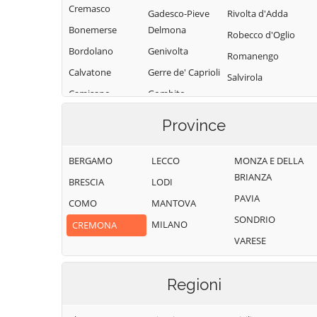
Cremasco
Gadesco-Pieve
Rivolta d'Adda
Bonemerse
Delmona
Robecco d'Oglio
Bordolano
Genivolta
Romanengo
Calvatone
Gerre de' Caprioli
Salvirola
Camisano
Gombito
San Bassano
Campagnola
Grontardo
San Daniele Po
Province
Cremasca
Grumello
San Giovanni in
Capergnanica
Cremonese ed
Croce
BERGAMO
LECCO
MONZA E DELLA
Uniti
Cappella
BRIANZA
San Martino del
BRESCIA
LODI
Cantone
Gussola
Lago
PAVIA
COMO
MANTOVA
Cappella de'
Isola Dovarese
Scandolara
SONDRIO
MILANO
CREMONA
Picenardi
Izano
Ravara
VARESE
Capralba
Madignano
Scandolara Ripa
Casalbuttano ed
d'Oglio
Malagnino
Regioni
Uniti
Sergnano
Martignana di Po
Casale Cremasco-
Sesto ed Uniti