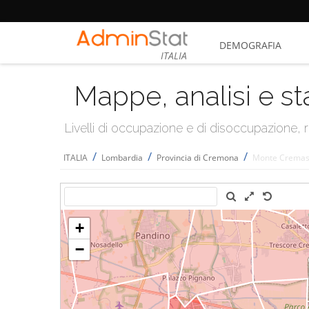
DEMOGRAFIA
ITALIA
Mappe, analisi e st
Livelli di occupazione e di disoccupazione
/
/
/
ITALIA
Lombardia
Provincia di Cremona
Monte Crema