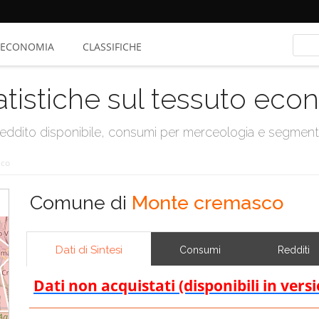
ECONOMIA
CLASSIFICHE
atistiche sul tessuto ec
, reddito disponibile, consumi per merceologia e segmen
sco
Comune di
Monte cremasco
Dati di Sintesi
Consumi
Redditi
Dati non acquistati (disponibili in vers