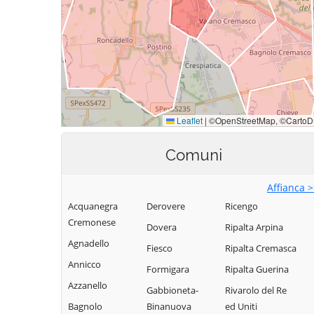
Comuni
Affianca 
Acquanegra
Derovere
Ricengo
Cremonese
Dovera
Ripalta Arpina
Agnadello
Fiesco
Ripalta Cremasca
Annicco
Formigara
Ripalta Guerina
Azzanello
Gabbioneta-
Rivarolo del Re
Bagnolo
Binanuova
ed Uniti