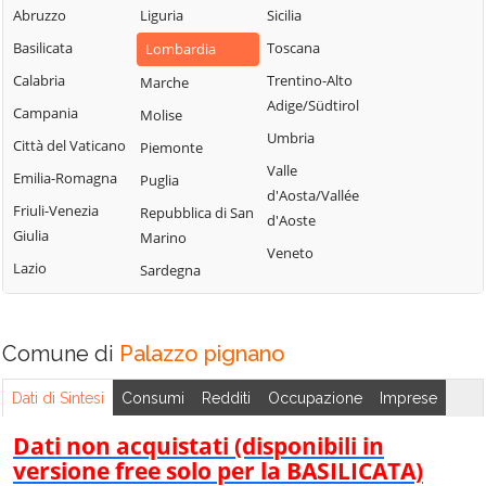
Uniti
Abruzzo
Liguria
Sicilia
Sergnano
Martignana di Po
Casale Cremasco-
Basilicata
Toscana
Lombardia
Sesto ed Uniti
Monte Cremasco
Vidolasco
Calabria
Trentino-Alto
Marche
Solarolo Rainerio
Montodine
Casaletto
Adige/Südtirol
Campania
Molise
Soncino
Moscazzano
Ceredano
Umbria
Città del Vaticano
Piemonte
Soresina
Motta Baluffi
Casaletto di
Valle
Emilia-Romagna
Puglia
Sospiro
Sopra
Offanengo
d'Aosta/Vallée
Friuli-Venezia
Repubblica di San
Spinadesco
Casaletto Vaprio
d'Aoste
Olmeneta
Giulia
Marino
Spineda
Casalmaggiore
Veneto
Ostiano
Lazio
Sardegna
Spino d'Adda
Casalmorano
Paderno
Ponchielli
Stagno
Castel Gabbiano
Lombardo
Palazzo
Comune di
Casteldidone
Palazzo pignano
Ticengo
Pignano
Castelleone
Dati di Sintesi
Consumi
Redditi
Occupazione
Imprese
Torlino Vimercati
Pandino
Castelverde
Tornata
Dati non acquistati (disponibili in
Persico Dosimo
Castelvisconti
versione free solo per la BASILICATA)
Torre de'
Pescarolo ed
Cella Dati