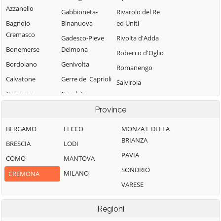
Azzanello
Gabbioneta-
Rivarolo del Re
Bagnolo
Binanuova
ed Uniti
Cremasco
Gadesco-Pieve
Rivolta d'Adda
Bonemerse
Delmona
Robecco d'Oglio
Bordolano
Genivolta
Romanengo
Calvatone
Gerre de' Caprioli
Salvirola
Camisano
Gombito
San Bassano
Campagnola
Grontardo
Province
San Daniele Po
Cremasca
Grumello
San Giovanni in
BERGAMO
LECCO
MONZA E DELLA
Capergnanica
Cremonese ed
Croce
BRIANZA
BRESCIA
LODI
Uniti
Cappella
San Martino del
PAVIA
COMO
MANTOVA
Cantone
Gussola
Lago
SONDRIO
MILANO
CREMONA
Cappella de'
Isola Dovarese
Scandolara
VARESE
Picenardi
Izano
Ravara
Capralba
Madignano
Scandolara Ripa
Regioni
Casalbuttano ed
d'Oglio
Malagnino