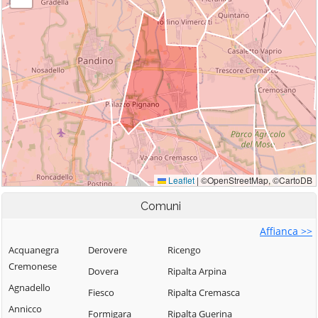
Comuni
Affianca >>
Acquanegra
Derovere
Ricengo
Cremonese
Dovera
Ripalta Arpina
Agnadello
Fiesco
Ripalta Cremasca
Annicco
Formigara
Ripalta Guerina