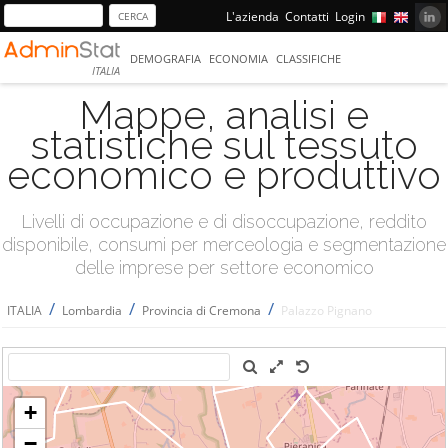
L'azienda
Contatti
Login
DEMOGRAFIA
ECONOMIA
CLASSIFICHE
ITALIA
Mappe, analisi e
statistiche sul tessuto
economico e produttivo
Livelli di occupazione e di disoccupazione, reddito
disponibile, consumi per merceologia e segmentazione
delle imprese per settore economico
/
/
/
ITALIA
Lombardia
Provincia di Cremona
Palazzo Pignano