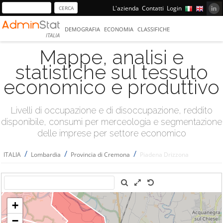
L'azienda
Contatti
Login
DEMOGRAFIA
ECONOMIA
CLASSIFICHE
ITALIA
Mappe, analisi e
statistiche sul tessuto
economico e produttivo
Livelli di occupazione e di disoccupazione, reddito
disponibile, consumi per merceologia e segmentazione
delle imprese per settore economico
/
/
/
ITALIA
Lombardia
Provincia di Cremona
Piadena Drizzona