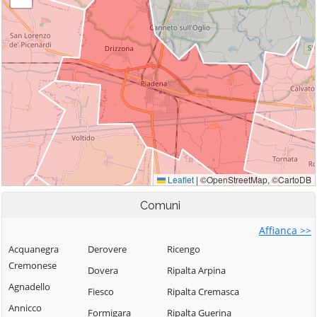
Comuni
Affianca >>
Acquanegra
Derovere
Ricengo
Cremonese
Dovera
Ripalta Arpina
Agnadello
Fiesco
Ripalta Cremasca
Annicco
Formigara
Ripalta Guerina