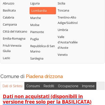
Uniti
Abruzzo
Liguria
Sicilia
Sergnano
Martignana di Po
Casale Cremasco-
Basilicata
Toscana
Lombardia
Sesto ed Uniti
Monte Cremasco
Vidolasco
Calabria
Trentino-Alto
Marche
Solarolo Rainerio
Montodine
Casaletto
Adige/Südtirol
Campania
Molise
Soncino
Moscazzano
Ceredano
Umbria
Città del Vaticano
Piemonte
Soresina
Motta Baluffi
Casaletto di
Valle
Emilia-Romagna
Puglia
Sospiro
Sopra
Offanengo
d'Aosta/Vallée
Friuli-Venezia
Repubblica di San
Spinadesco
Casaletto Vaprio
d'Aoste
Olmeneta
Giulia
Marino
Spineda
Casalmaggiore
Veneto
Ostiano
Lazio
Sardegna
Spino d'Adda
Casalmorano
Paderno
Ponchielli
Stagno
Castel Gabbiano
Lombardo
Palazzo Pignano
Comune di
Casteldidone
Piadena drizzona
Ticengo
Pandino
Castelleone
Dati di Sintesi
Consumi
Redditi
Occupazione
Imprese
Torlino Vimercati
Persico Dosimo
Castelverde
Tornata
Dati non acquistati (disponibili in
Pescarolo ed
Castelvisconti
versione free solo per la BASILICATA)
Uniti
Torre de'
Cella Dati