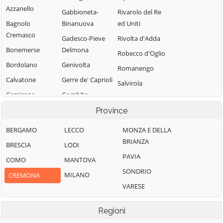
Azzanello
Gabbioneta-
Rivarolo del Re
Bagnolo
Binanuova
ed Uniti
Cremasco
Gadesco-Pieve
Rivolta d'Adda
Bonemerse
Delmona
Robecco d'Oglio
Bordolano
Genivolta
Romanengo
Calvatone
Gerre de' Caprioli
Salvirola
Camisano
Gombito
San Bassano
Campagnola
Grontardo
Province
San Daniele Po
Cremasca
Grumello
San Giovanni in
BERGAMO
LECCO
MONZA E DELLA
Capergnanica
Cremonese ed
Croce
BRIANZA
BRESCIA
LODI
Uniti
Cappella
San Martino del
PAVIA
COMO
MANTOVA
Cantone
Gussola
Lago
SONDRIO
MILANO
CREMONA
Cappella de'
Isola Dovarese
Scandolara
VARESE
Picenardi
Izano
Ravara
Capralba
Madignano
Scandolara Ripa
Regioni
Casalbuttano ed
d'Oglio
Malagnino