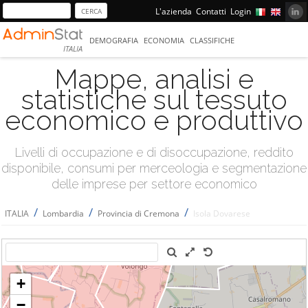
L'azienda
Contatti
Login
DEMOGRAFIA
ECONOMIA
CLASSIFICHE
ITALIA
Mappe, analisi e
statistiche sul tessuto
economico e produttivo
Livelli di occupazione e di disoccupazione, reddito
disponibile, consumi per merceologia e segmentazione
delle imprese per settore economico
/
/
/
ITALIA
Lombardia
Provincia di Cremona
Isola Dovarese