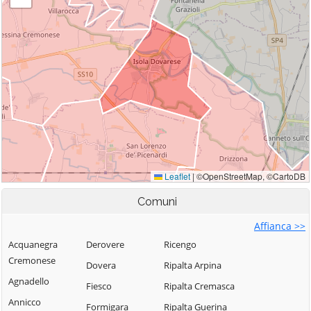
Comuni
Affianca >>
Acquanegra
Derovere
Ricengo
Cremonese
Dovera
Ripalta Arpina
Agnadello
Fiesco
Ripalta Cremasca
Annicco
Formigara
Ripalta Guerina