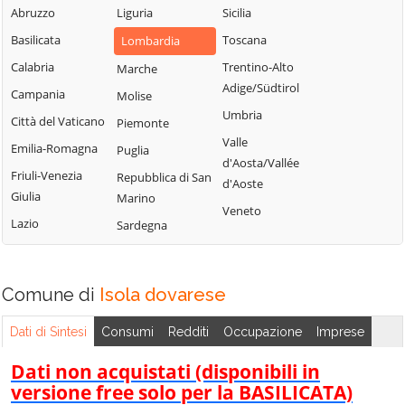
Malagnino
Uniti
Abruzzo
Liguria
Sicilia
Sergnano
Martignana di Po
Casale Cremasco-
Basilicata
Toscana
Lombardia
Sesto ed Uniti
Monte Cremasco
Vidolasco
Calabria
Trentino-Alto
Marche
Solarolo Rainerio
Montodine
Casaletto
Adige/Südtirol
Campania
Molise
Soncino
Ceredano
Moscazzano
Umbria
Città del Vaticano
Piemonte
Soresina
Casaletto di
Motta Baluffi
Valle
Emilia-Romagna
Puglia
Sospiro
Sopra
Offanengo
d'Aosta/Vallée
Friuli-Venezia
Repubblica di San
Spinadesco
Casaletto Vaprio
d'Aoste
Olmeneta
Giulia
Marino
Spineda
Casalmaggiore
Veneto
Ostiano
Lazio
Sardegna
Spino d'Adda
Casalmorano
Paderno
Stagno
Castel Gabbiano
Ponchielli
Lombardo
Comune di
Casteldidone
Isola dovarese
Palazzo Pignano
Ticengo
Castelleone
Pandino
Dati di Sintesi
Consumi
Redditi
Occupazione
Imprese
Torlino Vimercati
Castelverde
Persico Dosimo
Tornata
Dati non acquistati (disponibili in
Castelvisconti
Pescarolo ed
versione free solo per la BASILICATA)
Torre de'
Uniti
Cella Dati