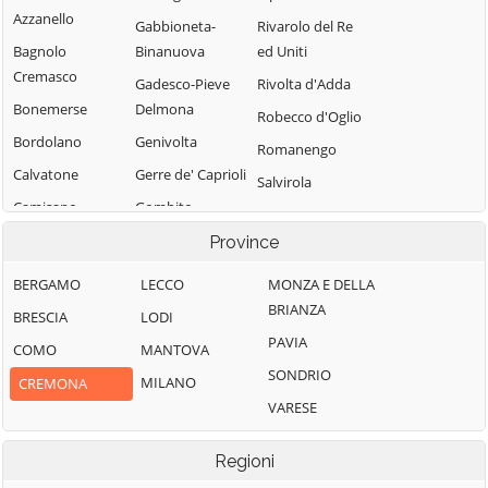
Azzanello
Gabbioneta-
Rivarolo del Re
Bagnolo
Binanuova
ed Uniti
Cremasco
Gadesco-Pieve
Rivolta d'Adda
Bonemerse
Delmona
Robecco d'Oglio
Bordolano
Genivolta
Romanengo
Calvatone
Gerre de' Caprioli
Salvirola
Camisano
Gombito
San Bassano
Campagnola
Grontardo
Province
San Daniele Po
Cremasca
Grumello
San Giovanni in
BERGAMO
LECCO
MONZA E DELLA
Capergnanica
Cremonese ed
Croce
BRIANZA
BRESCIA
LODI
Uniti
Cappella
San Martino del
PAVIA
COMO
MANTOVA
Cantone
Gussola
Lago
SONDRIO
MILANO
CREMONA
Cappella de'
Isola Dovarese
Scandolara
VARESE
Picenardi
Ravara
Izano
Capralba
Scandolara Ripa
Madignano
Regioni
Casalbuttano ed
d'Oglio