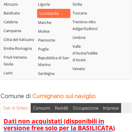
Uniti
Abruzzo
Liguria
Sicilia
Sergnano
Martignana di Po
Casale Cremasco-
Basilicata
Toscana
Lombardia
Sesto ed Uniti
Monte Cremasco
Vidolasco
Calabria
Trentino-Alto
Marche
Solarolo Rainerio
Montodine
Casaletto
Adige/Südtirol
Campania
Molise
Soncino
Moscazzano
Ceredano
Umbria
Città del Vaticano
Piemonte
Soresina
Motta Baluffi
Casaletto di
Valle
Emilia-Romagna
Puglia
Sospiro
Sopra
Offanengo
d'Aosta/Vallée
Friuli-Venezia
Repubblica di San
Spinadesco
Casaletto Vaprio
d'Aoste
Olmeneta
Giulia
Marino
Spineda
Casalmaggiore
Veneto
Ostiano
Lazio
Sardegna
Spino d'Adda
Casalmorano
Paderno
Ponchielli
Stagno
Castel Gabbiano
Lombardo
Palazzo Pignano
Comune di
Casteldidone
Cumignano sul naviglio
Ticengo
Pandino
Castelleone
Dati di Sintesi
Consumi
Redditi
Occupazione
Imprese
Torlino Vimercati
Persico Dosimo
Castelverde
Tornata
Dati non acquistati (disponibili in
Pescarolo ed
Castelvisconti
versione free solo per la BASILICATA)
Uniti
Torre de'
Cella Dati