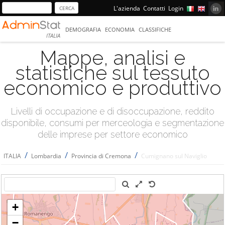
L'azienda
Contatti
Login
DEMOGRAFIA
ECONOMIA
CLASSIFICHE
ITALIA
Mappe, analisi e
statistiche sul tessuto
economico e produttivo
Livelli di occupazione e di disoccupazione, reddito
disponibile, consumi per merceologia e segmentazione
delle imprese per settore economico
/
/
/
ITALIA
Lombardia
Provincia di Cremona
Cumignano sul Naviglio