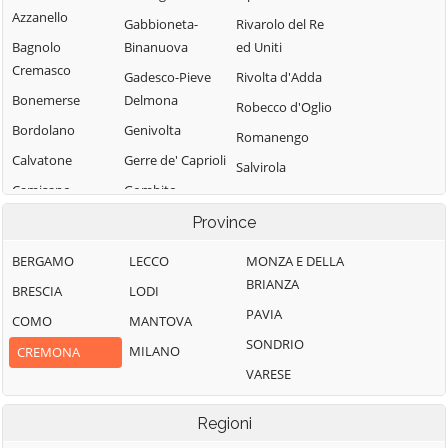
Azzanello
Gabbioneta-
Rivarolo del Re
Bagnolo
Binanuova
ed Uniti
Cremasco
Gadesco-Pieve
Rivolta d'Adda
Bonemerse
Delmona
Robecco d'Oglio
Bordolano
Genivolta
Romanengo
Calvatone
Gerre de' Caprioli
Salvirola
Camisano
Gombito
San Bassano
Campagnola
Grontardo
Province
San Daniele Po
Cremasca
Grumello
San Giovanni in
BERGAMO
LECCO
MONZA E DELLA
Capergnanica
Cremonese ed
Croce
BRIANZA
BRESCIA
LODI
Uniti
Cappella
San Martino del
PAVIA
COMO
MANTOVA
Cantone
Gussola
Lago
SONDRIO
MILANO
CREMONA
Cappella de'
Isola Dovarese
Scandolara
VARESE
Picenardi
Izano
Ravara
Capralba
Madignano
Scandolara Ripa
Regioni
Casalbuttano ed
d'Oglio
Malagnino