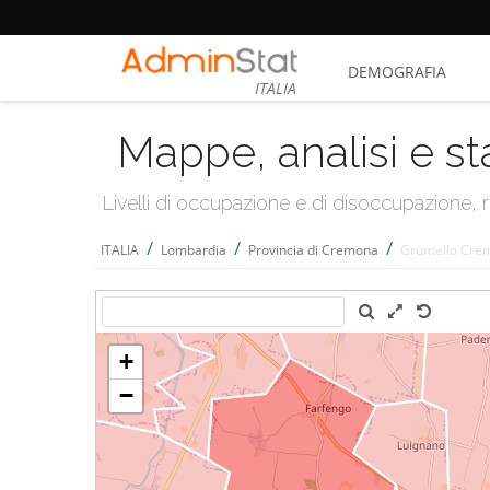
DEMOGRAFIA
ITALIA
Mappe, analisi e st
Livelli di occupazione e di disoccupazione
/
/
/
ITALIA
Lombardia
Provincia di Cremona
Grumello Crem