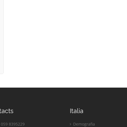
tacts
Italia
059 8395229
Demografia