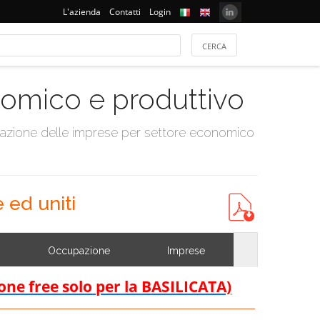
L'azienda
Contatti
Login
onomico e produttivo
tazione delle imprese per settore economico
ed uniti
Occupazione
Imprese
ione free solo per la BASILICATA)