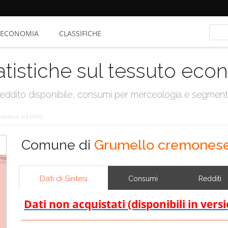
ECONOMIA
CLASSIFICHE
atistiche sul tessuto ec
, reddito disponibile, consumi per merceologia e segmen
onese ed Uniti
Comune di
Grumello cremonese 
Dati di Sintesi
Consumi
Redditi
Dati non acquistati (disponibili in vers