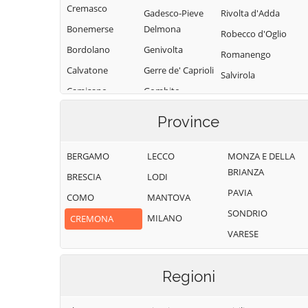
Cremasco
Gadesco-Pieve
Rivolta d'Adda
Bonemerse
Delmona
Robecco d'Oglio
Bordolano
Genivolta
Romanengo
Calvatone
Gerre de' Caprioli
Salvirola
Camisano
Gombito
San Bassano
Campagnola
Grontardo
San Daniele Po
Province
Cremasca
Grumello
San Giovanni in
Capergnanica
Cremonese ed
Croce
BERGAMO
LECCO
MONZA E DELLA
Uniti
Cappella
BRIANZA
San Martino del
BRESCIA
LODI
Cantone
Gussola
Lago
PAVIA
COMO
MANTOVA
Cappella de'
Isola Dovarese
Scandolara
SONDRIO
MILANO
CREMONA
Picenardi
Ravara
Izano
VARESE
Capralba
Scandolara Ripa
Madignano
Casalbuttano ed
d'Oglio
Malagnino
Regioni
Uniti
Sergnano
Martignana di Po
Casale Cremasco-
Sesto ed Uniti