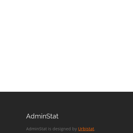
AdminStat
AdminStat is designed by
Urbistat
.