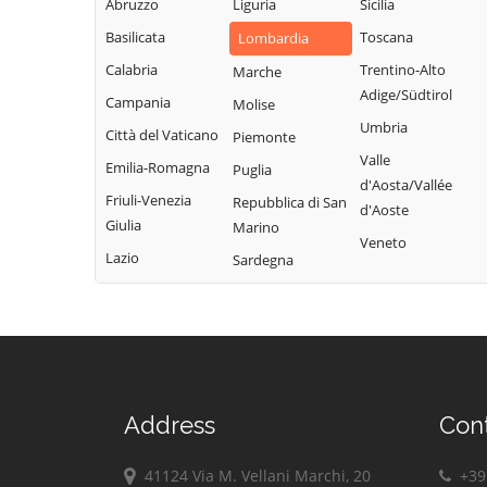
Monte Cremasco
Abruzzo
Liguria
Sicilia
Vidolasco
Solarolo Rainerio
Montodine
Basilicata
Toscana
Lombardia
Casaletto
Soncino
Ceredano
Moscazzano
Calabria
Trentino-Alto
Marche
Soresina
Adige/Südtirol
Casaletto di
Motta Baluffi
Campania
Molise
Sospiro
Sopra
Umbria
Offanengo
Città del Vaticano
Piemonte
Spinadesco
Casaletto Vaprio
Valle
Olmeneta
Emilia-Romagna
Puglia
d'Aosta/Vallée
Spineda
Casalmaggiore
Ostiano
Friuli-Venezia
Repubblica di San
d'Aoste
Spino d'Adda
Casalmorano
Giulia
Marino
Paderno
Veneto
Stagno
Castel Gabbiano
Ponchielli
Lazio
Sardegna
Lombardo
Casteldidone
Palazzo Pignano
Ticengo
Castelleone
Pandino
Torlino Vimercati
Castelverde
Persico Dosimo
Tornata
Castelvisconti
Pescarolo ed
Torre de'
Uniti
Cella Dati
Address
Con
Picenardi
Pessina
Chieve
Torricella del
Cremonese
41124 Via M. Vellani Marchi, 20
+39 
Cicognolo