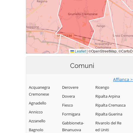
Comuni
Affianca 
Acquanegra
Derovere
Ricengo
Cremonese
Dovera
Ripalta Arpina
Agnadello
Fiesco
Ripalta Cremasca
Annicco
Formigara
Ripalta Guerina
Azzanello
Gabbioneta-
Rivarolo del Re
Bagnolo
Binanuova
ed Uniti