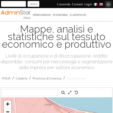
L'azienda
Contatti
Login
DEMOGRAFIA
ECONOMIA
CLASSIFICHE
ITALIA
Mappe, analisi e
statistiche sul tessuto
economico e produttivo
Livelli di occupazione e di disoccupazione, reddito
disponibile, consumi per merceologia e segmentazione
delle imprese per settore economico
/
/
/
ITALIA
Calabria
Provincia di Cosenza
Terravecchia