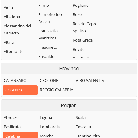
Firmo
Rogliano
Aieta
Fiumefreddo
Rose
Albidona
Bruzio
Roseto Capo
Alessandria del
Francavilla
Spulico
Carretto
Marittima
Rota Greca
Altilia
Frascineto
Rovito
Altomonte
Fuscaldo
San Basile
Amantea
Grimaldi
San Benedetto
Province
Amendolara
Grisolia
Ullano
Aprigliano
CATANZARO
CROTONE
VIBO VALENTIA
Guardia
San Cosmo
Belmonte
REGGIO CALABRIA
COSENZA
Piemontese
Albanese
Calabro
Lago
San Demetrio
Belsito
Regioni
Corone
Laino Borgo
Belvedere
San Donato di
Abruzzo
Liguria
Sicilia
Laino Castello
Marittimo
Ninea
Basilicata
Lombardia
Toscana
Lappano
Bianchi
San Fili
Marche
Trentino-Alto
Calabria
Lattarico