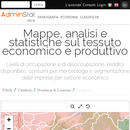
L'azienda
Contatti
Login
DEMOGRAFIA
ECONOMIA
CLASSIFICHE
ITALIA
Mappe, analisi e
statistiche sul tessuto
economico e produttivo
Livelli di occupazione e di disoccupazione, reddito
disponibile, consumi per merceologia e segmentazione
delle imprese per settore economico
/
/
/
ITALIA
Calabria
Provincia di Cosenza
Aprigliano