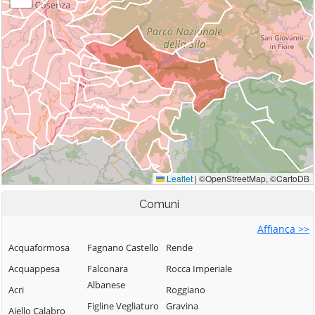
Comuni
Affianca >>
Acquaformosa
Fagnano Castello
Rende
Acquappesa
Falconara
Rocca Imperiale
Albanese
Acri
Roggiano
Figline Vegliaturo
Gravina
Aiello Calabro