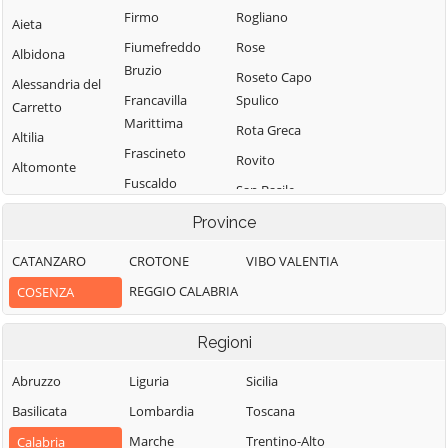
Firmo
Rogliano
Aieta
Fiumefreddo
Rose
Albidona
Bruzio
Roseto Capo
Alessandria del
Francavilla
Spulico
Carretto
Marittima
Rota Greca
Altilia
Frascineto
Rovito
Altomonte
Fuscaldo
San Basile
Amantea
Grimaldi
San Benedetto
Province
Amendolara
Grisolia
Ullano
Aprigliano
CATANZARO
CROTONE
VIBO VALENTIA
Guardia
San Cosmo
Belmonte
REGGIO CALABRIA
COSENZA
Piemontese
Albanese
Calabro
Lago
San Demetrio
Belsito
Regioni
Corone
Laino Borgo
Belvedere
San Donato di
Abruzzo
Liguria
Sicilia
Laino Castello
Marittimo
Ninea
Basilicata
Lombardia
Toscana
Lappano
Bianchi
San Fili
Marche
Trentino-Alto
Calabria
Lattarico