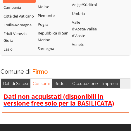
Lattarico
Bisignano
San Giorgio
Adige/Südtirol
Molise
Campania
Longobardi
Bocchigliero
Albanese
Umbria
Piemonte
Città del Vaticano
Longobucco
Bonifati
San Giovanni in
Valle
Puglia
Emilia-Romagna
Lungro
Fiore
Buonvicino
d'Aosta/Vallée
Repubblica di San
Friuli-Venezia
Luzzi
San Lorenzo
d'Aoste
Calopezzati
Marino
Giulia
Bellizzi
Maierà
Veneto
Caloveto
Sardegna
Lazio
San Lorenzo del
Malito
Campana
Vallo
Malvito
Canna
San Lucido
Mandatoriccio
Comune di
Firmo
Cariati
San Marco
Mangone
Carolei
Argentano
Dati di Sintesi
Consumi
Redditi
Occupazione
Imprese
Marano
Carpanzano
San Martino di
Marchesato
Dati non acquistati (disponibili in
Finita
Casali del Manco
versione free solo per la BASILICATA)
Marano
San Nicola Arcella
Cassano all'Ionio
Principato
San Pietro in
Castiglione
Marzi
Amantea
Cosentino
Mendicino
San Pietro in