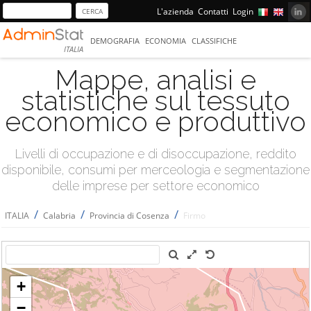
L'azienda
Contatti
Login
DEMOGRAFIA
ECONOMIA
CLASSIFICHE
ITALIA
Mappe, analisi e
statistiche sul tessuto
economico e produttivo
Livelli di occupazione e di disoccupazione, reddito
disponibile, consumi per merceologia e segmentazione
delle imprese per settore economico
/
/
/
ITALIA
Calabria
Provincia di Cosenza
Firmo