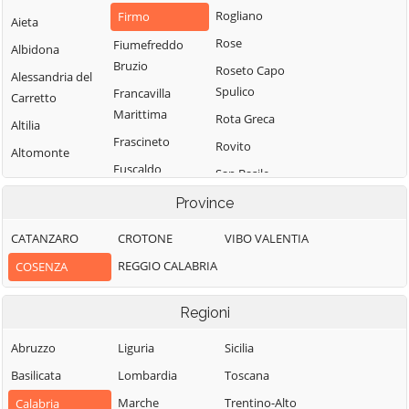
Rogliano
Firmo
Aieta
Rose
Fiumefreddo
Albidona
Bruzio
Roseto Capo
Alessandria del
Spulico
Francavilla
Carretto
Marittima
Rota Greca
Altilia
Frascineto
Rovito
Altomonte
Fuscaldo
San Basile
Amantea
Grimaldi
San Benedetto
Province
Amendolara
Ullano
Grisolia
Aprigliano
CATANZARO
CROTONE
VIBO VALENTIA
San Cosmo
Guardia
Belmonte
REGGIO CALABRIA
COSENZA
Albanese
Piemontese
Calabro
San Demetrio
Lago
Belsito
Regioni
Corone
Laino Borgo
Belvedere
San Donato di
Abruzzo
Liguria
Sicilia
Laino Castello
Marittimo
Ninea
Basilicata
Lombardia
Toscana
Lappano
Bianchi
San Fili
Marche
Trentino-Alto
Calabria