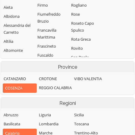
Firmo
Rogliano
Aieta
Fiumefreddo
Rose
Albidona
Bruzio
Roseto Capo
Alessandria del
Francavilla
Spulico
Carretto
Marittima
Rota Greca
Altilia
Frascineto
Rovito
Altomonte
Fuscaldo
San Basile
Amantea
Grimaldi
San Benedetto
Province
Amendolara
Grisolia
Ullano
Aprigliano
CATANZARO
CROTONE
VIBO VALENTIA
Guardia
San Cosmo
Belmonte
REGGIO CALABRIA
COSENZA
Piemontese
Albanese
Calabro
Lago
San Demetrio
Belsito
Regioni
Corone
Laino Borgo
Belvedere
San Donato di
Abruzzo
Liguria
Sicilia
Laino Castello
Marittimo
Ninea
Basilicata
Lombardia
Toscana
Lappano
Bianchi
San Fili
Marche
Trentino-Alto
Calabria
Lattarico