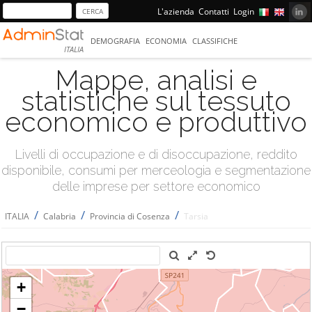
L'azienda
Contatti
Login
DEMOGRAFIA
ECONOMIA
CLASSIFICHE
ITALIA
Mappe, analisi e
statistiche sul tessuto
economico e produttivo
Livelli di occupazione e di disoccupazione, reddito
disponibile, consumi per merceologia e segmentazione
delle imprese per settore economico
/
/
/
ITALIA
Calabria
Provincia di Cosenza
Tarsia