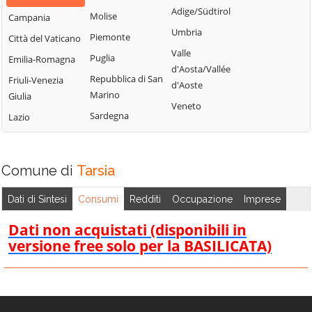
Bisignano
San Giorgio
Adige/Südtirol
Molise
Campania
Longobardi
Bocchigliero
Albanese
Umbria
Piemonte
Città del Vaticano
Longobucco
Bonifati
San Giovanni in
Valle
Puglia
Emilia-Romagna
Lungro
Fiore
Buonvicino
d'Aosta/Vallée
Repubblica di San
Friuli-Venezia
Luzzi
San Lorenzo
d'Aoste
Calopezzati
Marino
Giulia
Bellizzi
Maierà
Veneto
Caloveto
Sardegna
Lazio
San Lorenzo del
Malito
Campana
Vallo
Malvito
Canna
San Lucido
Mandatoriccio
Comune di
Tarsia
Cariati
San Marco
Mangone
Carolei
Argentano
Dati di Sintesi
Consumi
Redditi
Occupazione
Imprese
Marano
Carpanzano
San Martino di
Marchesato
Dati non acquistati (disponibili in
Finita
Casali del Manco
versione free solo per la BASILICATA)
Marano
San Nicola Arcella
Cassano all'Ionio
Principato
San Pietro in
Castiglione
Marzi
Amantea
Cosentino
Mendicino
San Pietro in