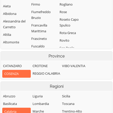
Firmo
Rogliano
Aieta
Fiumefreddo
Rose
Albidona
Bruzio
Roseto Capo
Alessandria del
Francavilla
Spulico
Carretto
Marittima
Rota Greca
Altilia
Frascineto
Rovito
Altomonte
Fuscaldo
San Basile
Amantea
Grimaldi
San Benedetto
Province
Amendolara
Grisolia
Ullano
Aprigliano
CATANZARO
CROTONE
VIBO VALENTIA
Guardia
San Cosmo
Belmonte
REGGIO CALABRIA
COSENZA
Piemontese
Albanese
Calabro
Lago
San Demetrio
Belsito
Regioni
Corone
Laino Borgo
Belvedere
San Donato di
Abruzzo
Liguria
Sicilia
Laino Castello
Marittimo
Ninea
Basilicata
Lombardia
Toscana
Lappano
Bianchi
San Fili
Marche
Trentino-Alto
Calabria
Lattarico