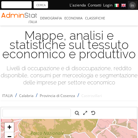
L'azienda
Contatti
Login
DEMOGRAFIA
ECONOMIA
CLASSIFICHE
ITALIA
Mappe, analisi e
statistiche sul tessuto
economico e produttivo
Livelli di occupazione e di disoccupazione, reddito
disponibile, consumi per merceologia e segmentazione
delle imprese per settore economico
/
/
/
ITALIA
Calabria
Provincia di Cosenza
Castrovillari