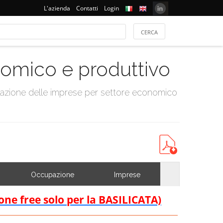
L'azienda
Contatti
Login
onomico e produttivo
tazione delle imprese per settore economico
Occupazione
Imprese
ione free solo per la BASILICATA)