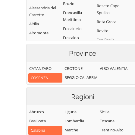
Bruzio
Roseto Capo
Alessandria del
Francavilla
Spulico
Carretto
Marittima
Rota Greca
Altilia
Frascineto
Rovito
Altomonte
Fuscaldo
San Basile
Amantea
Grimaldi
San Benedetto
Amendolara
Province
Grisolia
Ullano
Aprigliano
Guardia
San Cosmo
CATANZARO
CROTONE
VIBO VALENTIA
Belmonte
Piemontese
Albanese
Calabro
REGGIO CALABRIA
COSENZA
Lago
San Demetrio
Belsito
Corone
Laino Borgo
Belvedere
Regioni
San Donato di
Laino Castello
Marittimo
Ninea
Lappano
Bianchi
Abruzzo
Liguria
Sicilia
San Fili
Lattarico
Bisignano
Basilicata
Lombardia
Toscana
San Giorgio
Longobardi
Bocchigliero
Albanese
Marche
Trentino-Alto
Calabria