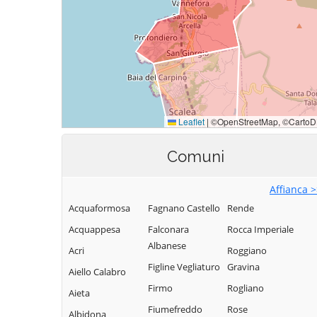
Comuni
Affianca 
Acquaformosa
Fagnano Castello
Rende
Acquappesa
Falconara
Rocca Imperiale
Albanese
Acri
Roggiano
Figline Vegliaturo
Gravina
Aiello Calabro
Firmo
Rogliano
Aieta
Fiumefreddo
Rose
Albidona