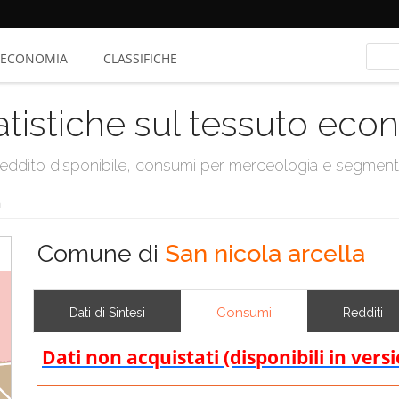
ECONOMIA
CLASSIFICHE
atistiche sul tessuto ec
, reddito disponibile, consumi per merceologia e segmen
a
Comune di
San nicola arcella
Consumi
Dati di Sintesi
Redditi
Dati non acquistati (disponibili in vers