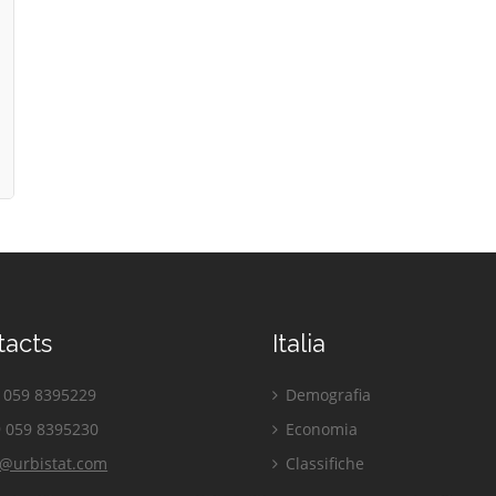
tacts
Italia
059 8395229
Demografia
 059 8395230
Economia
o@urbistat.com
Classifiche