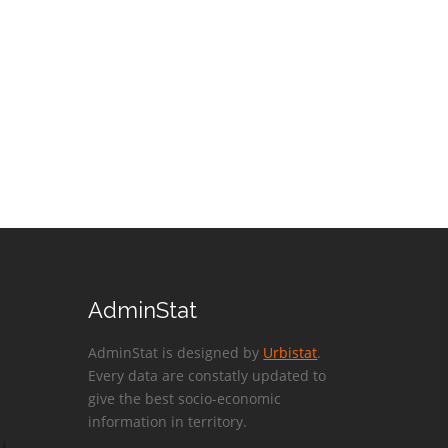
AdminStat
AdminStat is designed by
Urbistat
.
Every data are constatly updated to
give the best socio-economic
information in territory.