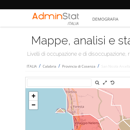
DEMOGRAFIA
ITALIA
Mappe, analisi e st
Livelli di occupazione e di disoccupazione
/
/
/
ITALIA
Calabria
Provincia di Cosenza
San Nicola Arcell