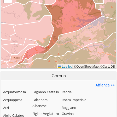
Comuni
Affianca >>
Acquaformosa
Fagnano Castello
Rende
Acquappesa
Falconara
Rocca Imperiale
Albanese
Acri
Roggiano
Figline Vegliaturo
Gravina
Aiello Calabro