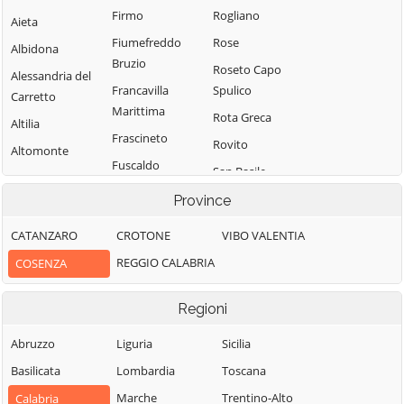
Firmo
Rogliano
Aieta
Fiumefreddo
Rose
Albidona
Bruzio
Roseto Capo
Alessandria del
Francavilla
Spulico
Carretto
Marittima
Rota Greca
Altilia
Frascineto
Rovito
Altomonte
Fuscaldo
San Basile
Amantea
Grimaldi
San Benedetto
Province
Amendolara
Grisolia
Ullano
Aprigliano
CATANZARO
CROTONE
VIBO VALENTIA
Guardia
San Cosmo
Belmonte
REGGIO CALABRIA
COSENZA
Piemontese
Albanese
Calabro
Lago
San Demetrio
Belsito
Regioni
Corone
Laino Borgo
Belvedere
San Donato di
Abruzzo
Liguria
Sicilia
Laino Castello
Marittimo
Ninea
Basilicata
Lombardia
Toscana
Lappano
Bianchi
San Fili
Marche
Trentino-Alto
Calabria
Lattarico