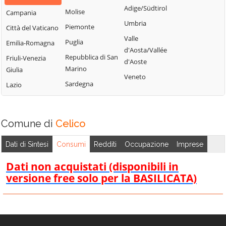
Bisignano
San Giorgio
Adige/Südtirol
Molise
Campania
Longobardi
Bocchigliero
Albanese
Umbria
Piemonte
Città del Vaticano
Longobucco
Bonifati
San Giovanni in
Valle
Puglia
Emilia-Romagna
Lungro
Fiore
Buonvicino
d'Aosta/Vallée
Repubblica di San
Friuli-Venezia
Luzzi
San Lorenzo
d'Aoste
Calopezzati
Marino
Giulia
Bellizzi
Maierà
Veneto
Caloveto
Sardegna
Lazio
San Lorenzo del
Malito
Campana
Vallo
Malvito
Canna
San Lucido
Mandatoriccio
Comune di
Celico
Cariati
San Marco
Mangone
Carolei
Argentano
Dati di Sintesi
Consumi
Redditi
Occupazione
Imprese
Marano
Carpanzano
San Martino di
Marchesato
Dati non acquistati (disponibili in
Finita
Casali del Manco
versione free solo per la BASILICATA)
Marano
San Nicola Arcella
Cassano all'Ionio
Principato
San Pietro in
Castiglione
Marzi
Amantea
Cosentino
Mendicino
San Pietro in