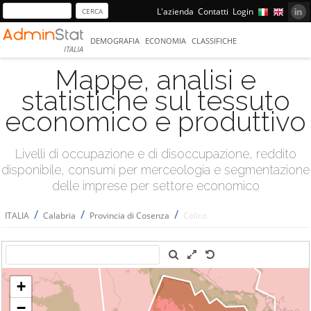
L'azienda
Contatti
Login
DEMOGRAFIA
ECONOMIA
CLASSIFICHE
ITALIA
Mappe, analisi e
statistiche sul tessuto
economico e produttivo
Livelli di occupazione e di disoccupazione, reddito
disponibile, consumi per merceologia e segmentazione
delle imprese per settore economico
/
/
/
ITALIA
Calabria
Provincia di Cosenza
Celico