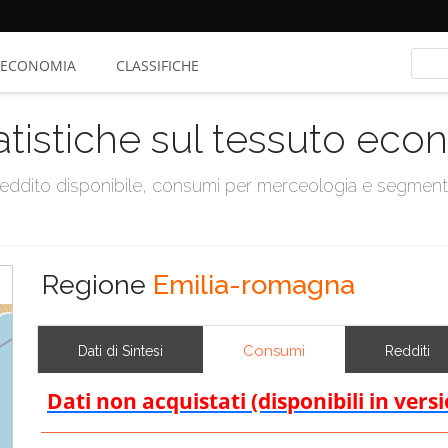
ECONOMIA
CLASSIFICHE
atistiche sul tessuto ec
, reddito disponibile, consumi per merceologia e segmen
Regione
Emilia-romagna
Consumi
Dati di Sintesi
Redditi
Dati non acquistati (disponibili in vers