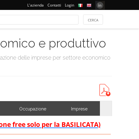
L'azienda
Contatti
Login
onomico e produttivo
tazione delle imprese per settore economico
Occupazione
Imprese
ione free solo per la BASILICATA)