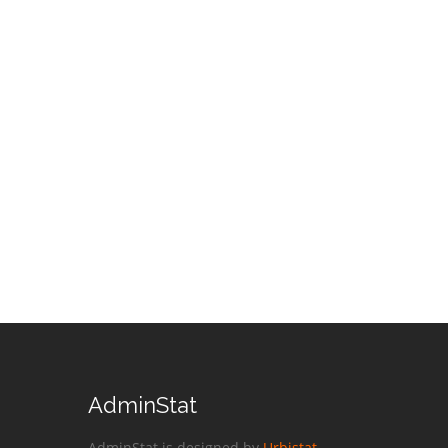
AdminStat
AdminStat is designed by
Urbistat
.