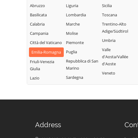
Abruzzo
Liguria
Sicilia
Basilicata
Lombardia
Toscana
Calabria
Marche
Trentino-Alto
Adige/Südtirol
Campania
Molise
Umbria
Città del Vaticano
Piemonte
Valle
Puglia
Emilia-Romagna
d'Aosta/Vallée
Repubblica di San
Friuli-Venezia
d'Aoste
Marino
Giulia
Veneto
Sardegna
Lazio
Address
Con