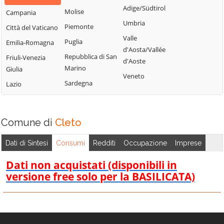
Bisignano
San Giorgio
Adige/Südtirol
Molise
Campania
Longobardi
Bocchigliero
Albanese
Umbria
Piemonte
Città del Vaticano
Longobucco
Bonifati
San Giovanni in
Valle
Puglia
Emilia-Romagna
Lungro
Fiore
Buonvicino
d'Aosta/Vallée
Repubblica di San
Friuli-Venezia
Luzzi
San Lorenzo
d'Aoste
Calopezzati
Marino
Giulia
Bellizzi
Maierà
Veneto
Caloveto
Sardegna
Lazio
San Lorenzo del
Malito
Campana
Vallo
Malvito
Canna
San Lucido
Mandatoriccio
Comune di
Cleto
Cariati
San Marco
Mangone
Carolei
Argentano
Dati di Sintesi
Consumi
Redditi
Occupazione
Imprese
Marano
Carpanzano
San Martino di
Marchesato
Dati non acquistati (disponibili in
Finita
Casali del Manco
versione free solo per la BASILICATA)
Marano
San Nicola Arcella
Cassano all'Ionio
Principato
San Pietro in
Castiglione
Marzi
Amantea
Cosentino
Mendicino
San Pietro in