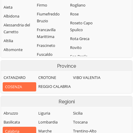
Firmo
Rogliano
Aieta
Fiumefreddo
Rose
Albidona
Bruzio
Roseto Capo
Alessandria del
Francavilla
Spulico
Carretto
Marittima
Rota Greca
Altilia
Frascineto
Rovito
Altomonte
Fuscaldo
San Basile
Amantea
Grimaldi
San Benedetto
Province
Amendolara
Grisolia
Ullano
Aprigliano
CATANZARO
CROTONE
VIBO VALENTIA
Guardia
San Cosmo
Belmonte
REGGIO CALABRIA
COSENZA
Piemontese
Albanese
Calabro
Lago
San Demetrio
Belsito
Regioni
Corone
Laino Borgo
Belvedere
San Donato di
Abruzzo
Liguria
Sicilia
Laino Castello
Marittimo
Ninea
Basilicata
Lombardia
Toscana
Lappano
Bianchi
San Fili
Marche
Trentino-Alto
Calabria
Lattarico