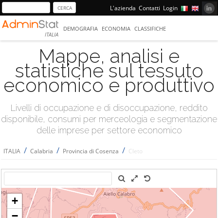
L'azienda
Contatti
Login
DEMOGRAFIA
ECONOMIA
CLASSIFICHE
ITALIA
Mappe, analisi e
statistiche sul tessuto
economico e produttivo
Livelli di occupazione e di disoccupazione, reddito
disponibile, consumi per merceologia e segmentazione
delle imprese per settore economico
/
/
/
ITALIA
Calabria
Provincia di Cosenza
Cleto