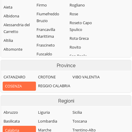
Firmo
Rogliano
Aieta
Fiumefreddo
Rose
Albidona
Bruzio
Roseto Capo
Alessandria del
Francavilla
Spulico
Carretto
Marittima
Rota Greca
Altilia
Frascineto
Rovito
Altomonte
Fuscaldo
San Basile
Amantea
Grimaldi
San Benedetto
Province
Amendolara
Grisolia
Ullano
Aprigliano
CATANZARO
CROTONE
VIBO VALENTIA
Guardia
San Cosmo
Belmonte
REGGIO CALABRIA
COSENZA
Piemontese
Albanese
Calabro
Lago
San Demetrio
Belsito
Regioni
Corone
Laino Borgo
Belvedere
San Donato di
Abruzzo
Liguria
Sicilia
Laino Castello
Marittimo
Ninea
Basilicata
Lombardia
Toscana
Lappano
Bianchi
San Fili
Marche
Trentino-Alto
Calabria
Lattarico