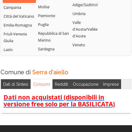
Bisignano
San Giorgio
Adige/Südtirol
Molise
Campania
Longobardi
Bocchigliero
Albanese
Umbria
Piemonte
Città del Vaticano
Longobucco
Bonifati
San Giovanni in
Valle
Puglia
Emilia-Romagna
Lungro
Fiore
Buonvicino
d'Aosta/Vallée
Repubblica di San
Friuli-Venezia
Luzzi
San Lorenzo
d'Aoste
Calopezzati
Marino
Giulia
Bellizzi
Maierà
Veneto
Caloveto
Sardegna
Lazio
San Lorenzo del
Malito
Campana
Vallo
Malvito
Canna
San Lucido
Mandatoriccio
Comune di
Serra d'aiello
Cariati
San Marco
Mangone
Carolei
Argentano
Dati di Sintesi
Consumi
Redditi
Occupazione
Imprese
Marano
Carpanzano
San Martino di
Marchesato
Dati non acquistati (disponibili in
Finita
Casali del Manco
versione free solo per la BASILICATA)
Marano
San Nicola Arcella
Cassano all'Ionio
Principato
San Pietro in
Castiglione
Marzi
Amantea
Cosentino
Mendicino
San Pietro in