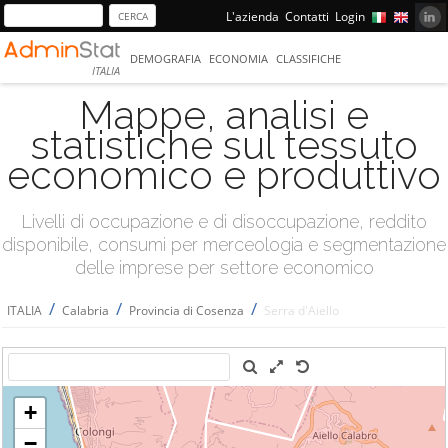
L'azienda
Contatti
Login
DEMOGRAFIA
ECONOMIA
CLASSIFICHE
ITALIA
Mappe, analisi e
statistiche sul tessuto
economico e produttivo
Livelli di occupazione e di disoccupazione, reddito
disponibile, consumi per merceologia e segmentazione
delle imprese per settore economico
/
/
/
ITALIA
Calabria
Provincia di Cosenza
Serra d'Aiello