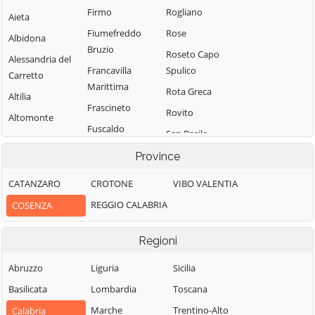
Firmo
Rogliano
Aieta
Fiumefreddo
Rose
Albidona
Bruzio
Roseto Capo
Alessandria del
Francavilla
Spulico
Carretto
Marittima
Rota Greca
Altilia
Frascineto
Rovito
Altomonte
Fuscaldo
San Basile
Amantea
Grimaldi
San Benedetto
Province
Amendolara
Grisolia
Ullano
Aprigliano
CATANZARO
CROTONE
VIBO VALENTIA
Guardia
San Cosmo
Belmonte
REGGIO CALABRIA
COSENZA
Piemontese
Albanese
Calabro
Lago
San Demetrio
Belsito
Regioni
Corone
Laino Borgo
Belvedere
San Donato di
Abruzzo
Liguria
Sicilia
Laino Castello
Marittimo
Ninea
Basilicata
Lombardia
Toscana
Lappano
Bianchi
San Fili
Marche
Trentino-Alto
Calabria
Lattarico