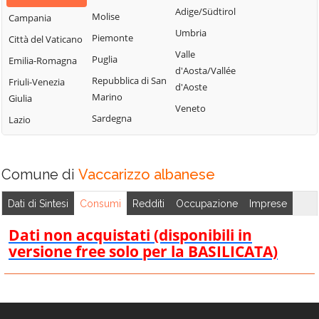
Bisignano
San Giorgio
Adige/Südtirol
Molise
Campania
Longobardi
Bocchigliero
Albanese
Umbria
Piemonte
Città del Vaticano
Longobucco
Bonifati
San Giovanni in
Valle
Puglia
Emilia-Romagna
Lungro
Fiore
Buonvicino
d'Aosta/Vallée
Repubblica di San
Friuli-Venezia
Luzzi
San Lorenzo
d'Aoste
Calopezzati
Marino
Giulia
Bellizzi
Maierà
Veneto
Caloveto
Sardegna
Lazio
San Lorenzo del
Malito
Campana
Vallo
Malvito
Canna
San Lucido
Mandatoriccio
Comune di
Vaccarizzo albanese
Cariati
San Marco
Mangone
Carolei
Argentano
Dati di Sintesi
Consumi
Redditi
Occupazione
Imprese
Marano
Carpanzano
San Martino di
Marchesato
Dati non acquistati (disponibili in
Finita
Casali del Manco
versione free solo per la BASILICATA)
Marano
San Nicola Arcella
Cassano all'Ionio
Principato
San Pietro in
Castiglione
Marzi
Amantea
Cosentino
Mendicino
San Pietro in