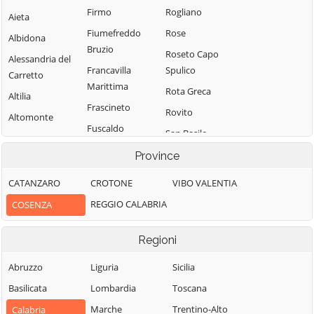
Firmo
Rogliano
Aieta
Fiumefreddo
Rose
Albidona
Bruzio
Roseto Capo
Alessandria del
Francavilla
Spulico
Carretto
Marittima
Rota Greca
Altilia
Frascineto
Rovito
Altomonte
Fuscaldo
San Basile
Amantea
Grimaldi
San Benedetto
Province
Amendolara
Grisolia
Ullano
Aprigliano
CATANZARO
CROTONE
VIBO VALENTIA
Guardia
San Cosmo
Belmonte
REGGIO CALABRIA
COSENZA
Piemontese
Albanese
Calabro
Lago
San Demetrio
Belsito
Regioni
Corone
Laino Borgo
Belvedere
San Donato di
Abruzzo
Liguria
Sicilia
Laino Castello
Marittimo
Ninea
Basilicata
Lombardia
Toscana
Lappano
Bianchi
San Fili
Marche
Trentino-Alto
Calabria
Lattarico