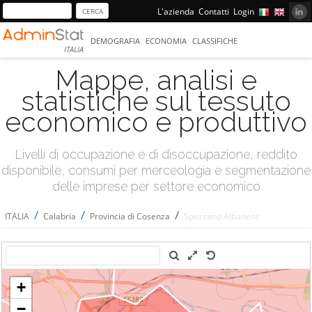
L'azienda
Contatti
Login
DEMOGRAFIA
ECONOMIA
CLASSIFICHE
ITALIA
Mappe, analisi e
statistiche sul tessuto
economico e produttivo
Livelli di occupazione e di disoccupazione, reddito
disponibile, consumi per merceologia e segmentazione
delle imprese per settore economico
/
/
/
ITALIA
Calabria
Provincia di Cosenza
Spezzano Albanese