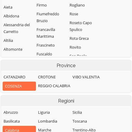
Firmo
Rogliano
Aieta
Fiumefreddo
Rose
Albidona
Bruzio
Roseto Capo
Alessandria del
Francavilla
Spulico
Carretto
Marittima
Rota Greca
Altilia
Frascineto
Rovito
Altomonte
Fuscaldo
San Basile
Amantea
Grimaldi
San Benedetto
Province
Amendolara
Grisolia
Ullano
Aprigliano
CATANZARO
CROTONE
VIBO VALENTIA
Guardia
San Cosmo
Belmonte
REGGIO CALABRIA
COSENZA
Piemontese
Albanese
Calabro
Lago
San Demetrio
Belsito
Regioni
Corone
Laino Borgo
Belvedere
San Donato di
Abruzzo
Liguria
Sicilia
Laino Castello
Marittimo
Ninea
Basilicata
Lombardia
Toscana
Lappano
Bianchi
San Fili
Marche
Trentino-Alto
Calabria
Lattarico