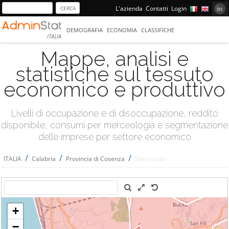
L'azienda
Contatti
Login
DEMOGRAFIA
ECONOMIA
CLASSIFICHE
ITALIA
Mappe, analisi e
statistiche sul tessuto
economico e produttivo
Livelli di occupazione e di disoccupazione, reddito
disponibile, consumi per merceologia e segmentazione
delle imprese per settore economico
/
/
/
ITALIA
Calabria
Provincia di Cosenza
San Lucido