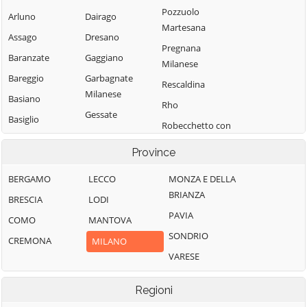
Pozzuolo
Arluno
Dairago
Martesana
Assago
Dresano
Pregnana
Baranzate
Gaggiano
Milanese
Bareggio
Garbagnate
Rescaldina
Milanese
Basiano
Rho
Gessate
Basiglio
Robecchetto con
Gorgonzola
Bellinzago
Induno
Province
Lombardo
Grezzago
Robecco sul
Bernate Ticino
Gudo Visconti
Naviglio
BERGAMO
LECCO
MONZA E DELLA
BRIANZA
Besate
Inveruno
Rodano
BRESCIA
LODI
PAVIA
Binasco
Inzago
Rosate
COMO
MANTOVA
SONDRIO
Boffalora sopra
Lacchiarella
Rozzano
CREMONA
MILANO
Ticino
VARESE
Lainate
San Colombano
Bollate
al Lambro
Legnano
Regioni
Bresso
San Donato
Liscate