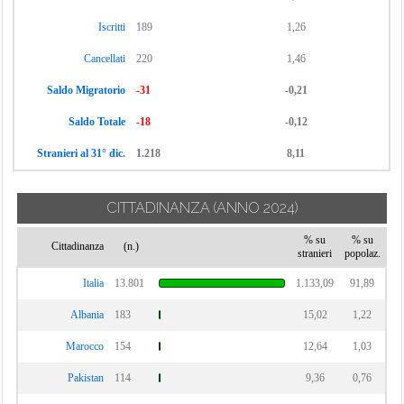
Vignate
Cornaredo
Iscritti
189
1,26
Villa Cortese
Cancellati
220
1,46
Vimodrone
Saldo Migratorio
-31
-0,21
Vittuone
Vizzolo
Saldo Totale
-18
-0,12
Predabissi
Stranieri al 31° dic.
1.218
8,11
Zibido San
Giacomo
CITTADINANZA
(ANNO 2024)
% su
% su
Cittadinanza
(n.)
stranieri
popolaz.
Italia
13.801
1.133,09
91,89
Albania
183
15,02
1,22
Marocco
154
12,64
1,03
Pakistan
114
9,36
0,76