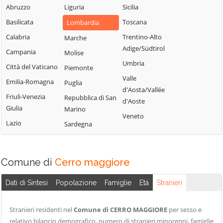
Milanese
Bubbiano
Abruzzo
Liguria
Sicilia
Locate di Triulzi
San Giorgio su
Buccinasco
Basilicata
Toscana
Lombardia
Magenta
Legnano
Buscate
Calabria
Trentino-Alto
Marche
Magnago
San Giuliano
Adige/Südtirol
Bussero
Campania
Molise
Marcallo con
Milanese
Umbria
Busto Garolfo
Casone
Città del Vaticano
Piemonte
San Vittore
Valle
Calvignasco
Masate
Emilia-Romagna
Puglia
Olona
d'Aosta/Vallée
Cambiago
Mediglia
Friuli-Venezia
Repubblica di San
San Zenone al
d'Aoste
Giulia
Marino
Lambro
Canegrate
Melegnano
Veneto
Lazio
Sardegna
Santo Stefano
Carpiano
Melzo
Ticino
Carugate
Mesero
Sedriano
Casarile
Milano
Comune di
Cerro maggiore
Segrate
Casorezzo
Morimondo
Senago
Dati di Sintesi
Popolazione
Famiglie
Età
Stranieri
Cassano d'Adda
Motta Visconti
Sesto San
Cassina de'
Nerviano
Giovanni
Stranieri residenti nel
Comune di CERRO MAGGIORE
per sesso e
Pecchi
Nosate
relativo bilancio demografico, numero di stranieri minorenni, famiglie
Settala