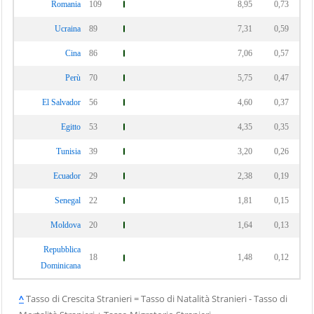
Romania
109
8,95
0,73
Ucraina
89
7,31
0,59
Cina
86
7,06
0,57
Perù
70
5,75
0,47
El Salvador
56
4,60
0,37
Egitto
53
4,35
0,35
Tunisia
39
3,20
0,26
Ecuador
29
2,38
0,19
Senegal
22
1,81
0,15
Moldova
20
1,64
0,13
Repubblica
18
1,48
0,12
Dominicana
^
Tasso di Crescita Stranieri = Tasso di Natalità Stranieri - Tasso di