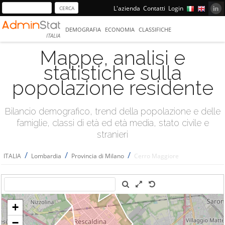
L'azienda
Contatti
Login
DEMOGRAFIA
ECONOMIA
CLASSIFICHE
ITALIA
Mappe, analisi e
statistiche sulla
popolazione residente
Bilancio demografico, trend della popolazione e delle
famiglie, classi di età ed età media, stato civile e
stranieri
/
/
/
ITALIA
Lombardia
Provincia di Milano
Cerro Maggiore