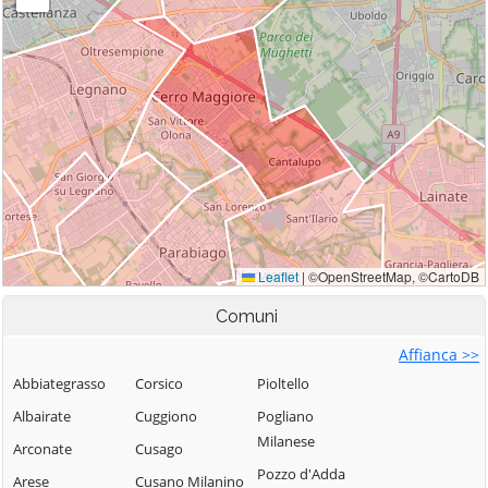
Comuni
Affianca >>
Abbiategrasso
Corsico
Pioltello
Albairate
Cuggiono
Pogliano
Milanese
Arconate
Cusago
Pozzo d'Adda
Arese
Cusano Milanino