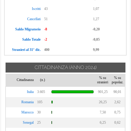
Vignate
Cornaredo
Iscritti
43
1,07
Villa Cortese
Cancellati
51
1,27
Vimodrone
Saldo Migratorio
-8
-0,20
Vittuone
Vizzolo
Saldo Totale
-2
-0,05
Predabissi
Stranieri al 31° dic.
400
9,99
Zibido San
Giacomo
CITTADINANZA
(ANNO 2024)
% su
% su
Cittadinanza
(n.)
stranieri
popolaz.
Italia
3.605
901,25
90,01
Romania
105
26,25
2,62
Marocco
30
7,50
0,75
Senegal
25
6,25
0,62