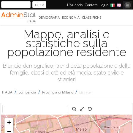
L'azienda
Contatti
Login
DEMOGRAFIA
ECONOMIA
CLASSIFICHE
ITALIA
Mappe, analisi e
statistiche sulla
popolazione residente
Bilancio demografico, trend della popolazione e delle
famiglie, classi di età ed età media, stato civile e
stranieri
/
/
/
ITALIA
Lombardia
Provincia di Milano
Liscate