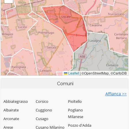
Comuni
Affianca >>
Abbiategrasso
Corsico
Pioltello
Albairate
Cuggiono
Pogliano
Milanese
Arconate
Cusago
Pozzo d'Adda
Arese
Cusano Milanino