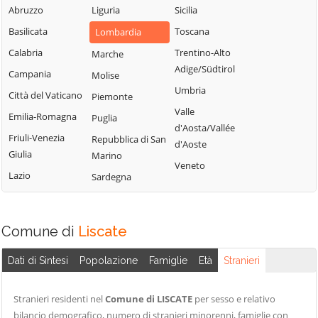
Milanese
Bubbiano
Abruzzo
Liguria
Sicilia
Locate di Triulzi
San Giorgio su
Buccinasco
Basilicata
Toscana
Lombardia
Magenta
Legnano
Buscate
Calabria
Trentino-Alto
Marche
Magnago
San Giuliano
Adige/Südtirol
Bussero
Campania
Molise
Marcallo con
Milanese
Umbria
Busto Garolfo
Città del Vaticano
Casone
Piemonte
San Vittore
Valle
Calvignasco
Emilia-Romagna
Masate
Puglia
Olona
d'Aosta/Vallée
Cambiago
Friuli-Venezia
Mediglia
Repubblica di San
San Zenone al
d'Aoste
Giulia
Marino
Lambro
Canegrate
Melegnano
Veneto
Lazio
Sardegna
Santo Stefano
Carpiano
Melzo
Ticino
Carugate
Mesero
Sedriano
Casarile
Milano
Comune di
Liscate
Segrate
Casorezzo
Morimondo
Senago
Dati di Sintesi
Popolazione
Famiglie
Età
Stranieri
Cassano d'Adda
Motta Visconti
Sesto San
Cassina de'
Nerviano
Giovanni
Stranieri residenti nel
Comune di LISCATE
per sesso e relativo
Pecchi
Nosate
bilancio demografico, numero di stranieri minorenni, famiglie con
Settala