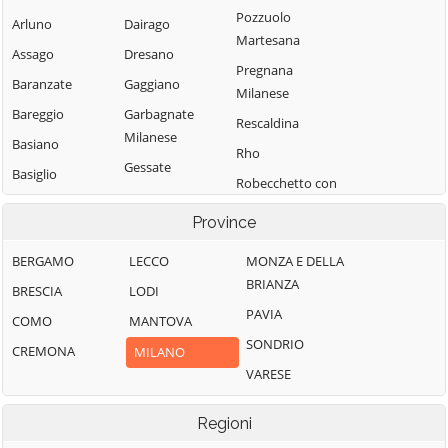
Pozzuolo
Arluno
Dairago
Martesana
Assago
Dresano
Pregnana
Baranzate
Gaggiano
Milanese
Bareggio
Garbagnate
Rescaldina
Milanese
Basiano
Rho
Gessate
Basiglio
Robecchetto con
Gorgonzola
Bellinzago
Induno
Province
Lombardo
Grezzago
Robecco sul
Bernate Ticino
Gudo Visconti
Naviglio
BERGAMO
LECCO
MONZA E DELLA
BRIANZA
Besate
Inveruno
Rodano
BRESCIA
LODI
PAVIA
Binasco
Inzago
Rosate
COMO
MANTOVA
SONDRIO
Boffalora sopra
Lacchiarella
Rozzano
CREMONA
MILANO
Ticino
VARESE
Lainate
San Colombano
Bollate
al Lambro
Legnano
Regioni
Bresso
San Donato
Liscate