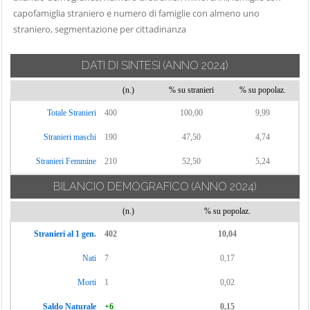
Cassinetta di
Novate Milanese
capofamiglia straniero e numero di famiglie con almeno uno
Settimo Milanese
Lugagnano
straniero, segmentazione per cittadinanza
Noviglio
Solaro
Castano Primo
Opera
Trezzano Rosa
Cernusco sul
DATI DI SINTESI
(ANNO 2024)
Ossona
Naviglio
Trezzano sul
(n.)
% su stranieri
% su popolaz.
Ozzero
Naviglio
Cerro al Lambro
Totale Stranieri
400
100,00
9,99
Paderno
Trezzo sull'Adda
Cerro Maggiore
Dugnano
Stranieri maschi
190
Tribiano
47,50
4,74
Cesano Boscone
Pantigliate
Truccazzano
Cesate
Stranieri Femmine
210
52,50
5,24
Parabiago
Turbigo
Cinisello Balsamo
BILANCIO DEMOGRAFICO
(ANNO 2024)
Paullo
Vanzaghello
Cisliano
(n.)
% su popolaz.
Pero
Vanzago
Cologno
Peschiera
Stranieri al 1 gen.
402
10,04
Monzese
Vaprio d'Adda
Borromeo
Nati
7
0,17
Colturano
Vermezzo con
Pessano con
Zelo
Corbetta
Morti
1
0,02
Bornago
Vernate
Cormano
Saldo Naturale
Pieve Emanuele
+6
0,15