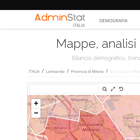
DEMOGRAFIA
ITALIA
Mappe, analisi 
Bilancio demografico, trend 
/
/
/
ITALIA
Lombardia
Provincia di Milano
San Giuliano Mil