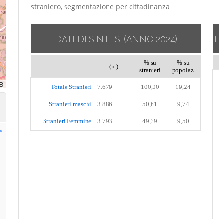
straniero, segmentazione per cittadinanza
DATI DI SINTESI
(ANNO 2024)
% su
% su
(n.)
stranieri
popolaz.
Totale Stranieri
7.679
100,00
19,24
Stranieri maschi
3.886
50,61
9,74
Stranieri Femmine
3.793
49,39
9,50
>>