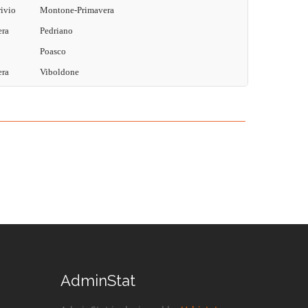
ivio
Montone-Primavera
era
Pedriano
Poasco
era
Viboldone
AdminStat