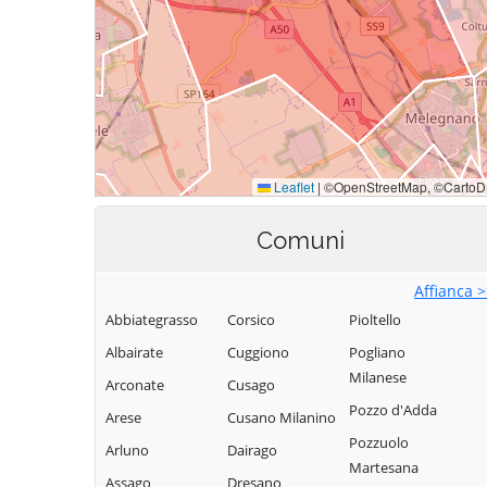
Comuni
Affianca 
Abbiategrasso
Corsico
Pioltello
Albairate
Cuggiono
Pogliano
Milanese
Arconate
Cusago
Pozzo d'Adda
Arese
Cusano Milanino
Pozzuolo
Arluno
Dairago
Martesana
Assago
Dresano