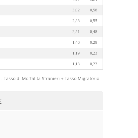
3,02
0,58
2,88
0,55
2,51
0,48
1,46
0,28
1,19
0,23
1,13
0,22
 - Tasso di Mortalità Stranieri + Tasso Migratorio
E