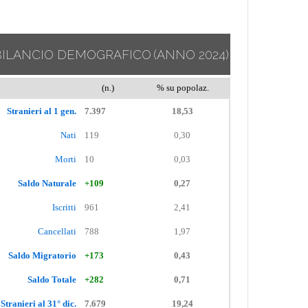
BILANCIO DEMOGRAFICO
(ANNO 2024)
(n.)
% su popolaz.
Stranieri al 1 gen.
7.397
18,53
Nati
119
0,30
Morti
10
0,03
Saldo Naturale
+109
0,27
Iscritti
961
2,41
Cancellati
788
1,97
Saldo Migratorio
+173
0,43
Saldo Totale
+282
0,71
Stranieri al 31° dic.
7.679
19,24