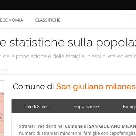
ECONOMIA
CLASSIFICHE
e statistiche sulla popol
della popolazione e delle famiglie, classi di età ed età me
anese
Comune di
San giuliano milane
Dati di Sintesi
Popolazione
Famigl
Stranieri residenti nel
Comune di SAN GIULIANO MILAN
numero di stranieri minorenni, famiglie con capofamigli