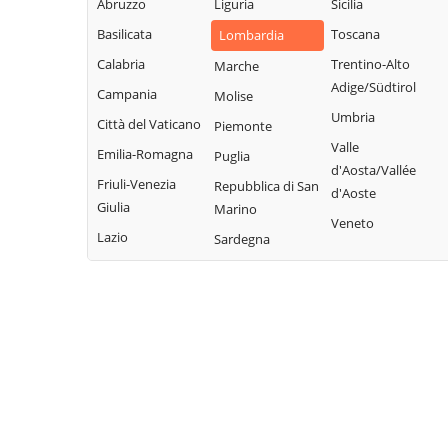
Legnano
Abruzzo
Liguria
Sicilia
Buscate
Magnago
San Giuliano
Basilicata
Toscana
Lombardia
Bussero
Marcallo con
Milanese
Calabria
Trentino-Alto
Marche
Busto Garolfo
Casone
San Vittore
Adige/Südtirol
Campania
Molise
Calvignasco
Masate
Olona
Umbria
Città del Vaticano
Piemonte
Cambiago
Mediglia
San Zenone al
Valle
Emilia-Romagna
Puglia
Lambro
Canegrate
Melegnano
d'Aosta/Vallée
Friuli-Venezia
Repubblica di San
Santo Stefano
d'Aoste
Carpiano
Melzo
Giulia
Marino
Ticino
Veneto
Carugate
Mesero
Lazio
Sardegna
Sedriano
Casarile
Milano
Segrate
Casorezzo
Morimondo
Senago
Cassano d'Adda
Motta Visconti
Sesto San
Cassina de'
Nerviano
Giovanni
Pecchi
Nosate
Settala
Cassinetta di
Novate Milanese
Settimo Milanese
Lugagnano
Noviglio