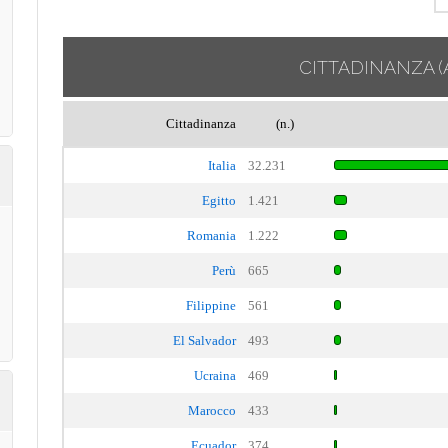
CITTADINANZA
(
Cittadinanza
(n.)
Italia
32.231
Egitto
1.421
Romania
1.222
Perù
665
Filippine
561
El Salvador
493
Ucraina
469
Marocco
433
Ecuador
374