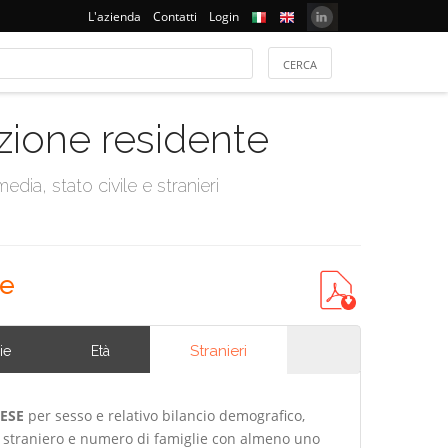
L'azienda
Contatti
Login
azione residente
dia, stato civile e stranieri
se
Stranieri
ie
Età
ESE
per sesso e relativo bilancio demografico,
a straniero e numero di famiglie con almeno uno