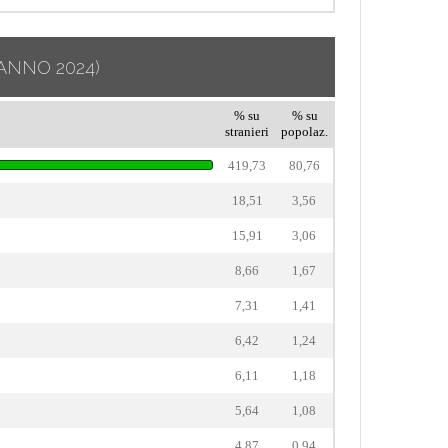
ANNO 2024)
% su
% su
stranieri
popolaz.
419,73
80,76
18,51
3,56
15,91
3,06
8,66
1,67
7,31
1,41
6,42
1,24
6,11
1,18
5,64
1,08
4,87
0,94