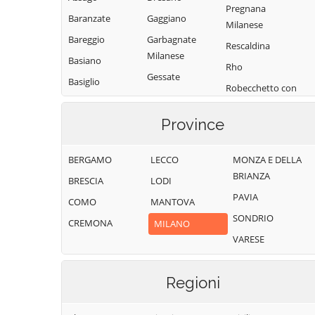
Pregnana
Baranzate
Gaggiano
Milanese
Bareggio
Garbagnate
Rescaldina
Milanese
Basiano
Rho
Gessate
Basiglio
Robecchetto con
Gorgonzola
Bellinzago
Induno
Lombardo
Grezzago
Province
Robecco sul
Bernate Ticino
Gudo Visconti
Naviglio
BERGAMO
LECCO
MONZA E DELLA
Besate
Inveruno
Rodano
BRIANZA
BRESCIA
LODI
Binasco
Inzago
Rosate
PAVIA
COMO
MANTOVA
Boffalora sopra
Lacchiarella
Rozzano
SONDRIO
Ticino
CREMONA
MILANO
Lainate
San Colombano
VARESE
Bollate
al Lambro
Legnano
Bresso
San Donato
Liscate
Milanese
Regioni
Bubbiano
Locate di Triulzi
San Giorgio su
Buccinasco
Magenta