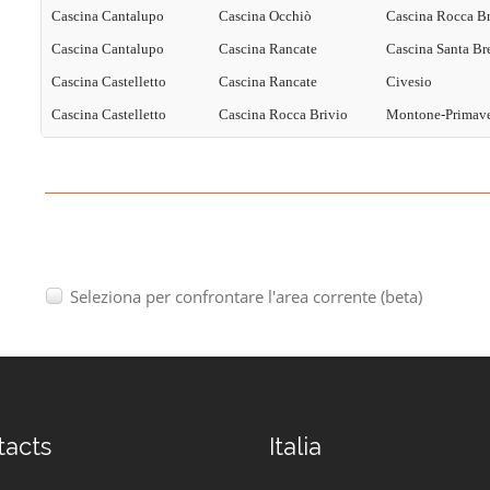
Cascina Cantalupo
Cascina Occhiò
Cascina Rocca Br
Cascina Cantalupo
Cascina Rancate
Cascina Santa Br
Cascina Castelletto
Cascina Rancate
Civesio
Cascina Castelletto
Cascina Rocca Brivio
Montone-Primav
Seleziona per confrontare l'area corrente (beta)
tacts
Italia