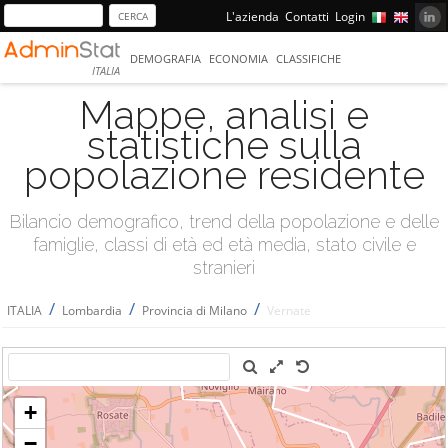
L'azienda
Contatti
Login
DEMOGRAFIA
ECONOMIA
CLASSIFICHE
ITALIA
Mappe, analisi e
statistiche sulla
popolazione residente
Bilancio demografico, trend della popolazione e delle
famiglie, classi di età ed età media, stato civile e
stranieri
/
/
/
ITALIA
Lombardia
Provincia di Milano
Vernate