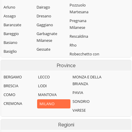
Pozzuolo
Arluno
Dairago
Martesana
Assago
Dresano
Pregnana
Baranzate
Gaggiano
Milanese
Bareggio
Garbagnate
Rescaldina
Milanese
Basiano
Rho
Gessate
Basiglio
Robecchetto con
Gorgonzola
Bellinzago
Induno
Province
Lombardo
Grezzago
Robecco sul
Bernate Ticino
Gudo Visconti
Naviglio
BERGAMO
LECCO
MONZA E DELLA
BRIANZA
Besate
Inveruno
Rodano
BRESCIA
LODI
PAVIA
Binasco
Inzago
Rosate
COMO
MANTOVA
SONDRIO
Boffalora sopra
Lacchiarella
Rozzano
CREMONA
MILANO
Ticino
VARESE
Lainate
San Colombano
Bollate
al Lambro
Legnano
Regioni
Bresso
San Donato
Liscate