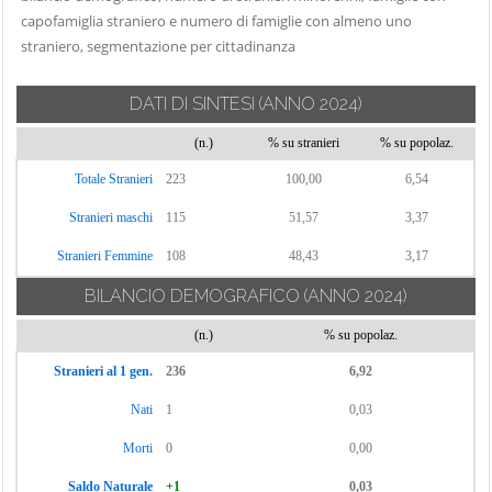
Cassinetta di
Novate Milanese
capofamiglia straniero e numero di famiglie con almeno uno
Settimo Milanese
Lugagnano
straniero, segmentazione per cittadinanza
Noviglio
Solaro
Castano Primo
Opera
Trezzano Rosa
Cernusco sul
DATI DI SINTESI
(ANNO 2024)
Ossona
Naviglio
Trezzano sul
(n.)
% su stranieri
% su popolaz.
Ozzero
Naviglio
Cerro al Lambro
Paderno
Totale Stranieri
223
100,00
6,54
Trezzo sull'Adda
Cerro Maggiore
Dugnano
Stranieri maschi
115
Tribiano
51,57
3,37
Cesano Boscone
Pantigliate
Truccazzano
Cesate
Stranieri Femmine
108
48,43
3,17
Parabiago
Turbigo
Cinisello Balsamo
BILANCIO DEMOGRAFICO
(ANNO 2024)
Paullo
Vanzaghello
Cisliano
Pero
(n.)
% su popolaz.
Vanzago
Cologno
Peschiera
Stranieri al 1 gen.
236
6,92
Monzese
Vaprio d'Adda
Borromeo
Nati
1
0,03
Colturano
Vermezzo con
Pessano con
Zelo
Corbetta
Morti
0
0,00
Bornago
Vernate
Cormano
Pieve Emanuele
Saldo Naturale
+1
0,03