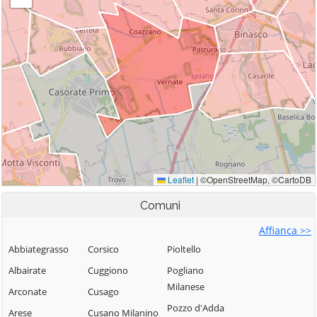
Comuni
Affianca >>
Abbiategrasso
Corsico
Pioltello
Albairate
Cuggiono
Pogliano
Milanese
Arconate
Cusago
Pozzo d'Adda
Arese
Cusano Milanino