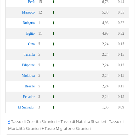
Perù
15
6,73
0,44
Marocco
12
5,38
0,35
Bulgaria
11
4,93
0,32
Egitto
11
4,93
0,32
Cina
5
2,24
0,15
Turchia
5
2,24
0,15
Filippine
5
2,24
0,15
Moldova
5
2,24
0,15
Brasile
5
2,24
0,15
Ecuador
5
2,24
0,15
El Salvador
3
1,35
0,09
^
Tasso di Crescita Stranieri = Tasso di Natalità Stranieri - Tasso di
Mortalità Stranieri + Tasso Migratorio Stranieri