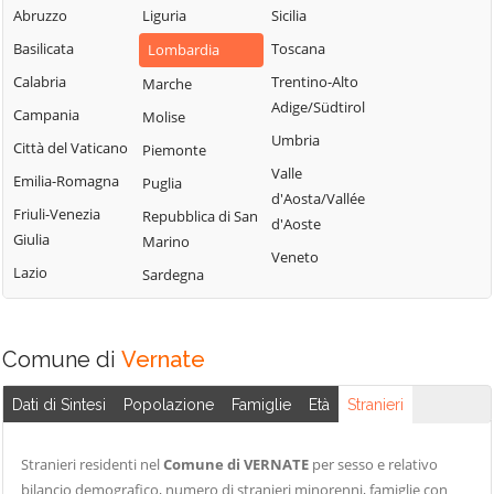
Milanese
Bubbiano
Abruzzo
Liguria
Sicilia
Locate di Triulzi
San Giorgio su
Buccinasco
Basilicata
Toscana
Lombardia
Magenta
Legnano
Buscate
Calabria
Trentino-Alto
Marche
Magnago
San Giuliano
Adige/Südtirol
Bussero
Campania
Molise
Marcallo con
Milanese
Umbria
Busto Garolfo
Casone
Città del Vaticano
Piemonte
San Vittore
Valle
Calvignasco
Masate
Emilia-Romagna
Puglia
Olona
d'Aosta/Vallée
Cambiago
Mediglia
Friuli-Venezia
Repubblica di San
San Zenone al
d'Aoste
Giulia
Marino
Lambro
Canegrate
Melegnano
Veneto
Lazio
Sardegna
Santo Stefano
Carpiano
Melzo
Ticino
Carugate
Mesero
Sedriano
Casarile
Milano
Comune di
Vernate
Segrate
Casorezzo
Morimondo
Senago
Dati di Sintesi
Popolazione
Famiglie
Età
Stranieri
Cassano d'Adda
Motta Visconti
Sesto San
Cassina de'
Nerviano
Giovanni
Stranieri residenti nel
Comune di VERNATE
per sesso e relativo
Pecchi
Nosate
bilancio demografico, numero di stranieri minorenni, famiglie con
Settala