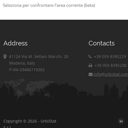
Seleziona per confrontare l'area corrente (beta)
Address
Contacts
41124 Via M. Vellani Marchi, 20
+39 059 8395229
Modena, Italy
+39 059 8395230
P.IVA 03466110362
info@urbistat.co
Copyright © 2026 - UrbiStat
S.r.l.