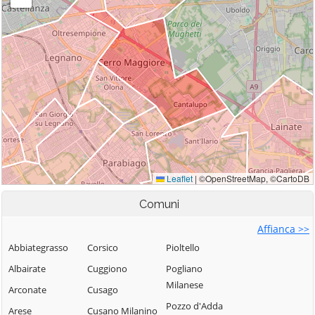
Comuni
Affianca >>
Abbiategrasso
Corsico
Pioltello
Albairate
Cuggiono
Pogliano
Milanese
Arconate
Cusago
Pozzo d'Adda
Arese
Cusano Milanino