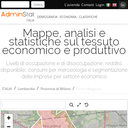
L'azienda
Contatti
Login
DEMOGRAFIA
ECONOMIA
CLASSIFICHE
ITALIA
Mappe, analisi e
statistiche sul tessuto
economico e produttivo
Livelli di occupazione e di disoccupazione, reddito
disponibile, consumi per merceologia e segmentazione
delle imprese per settore economico
/
/
/
ITALIA
Lombardia
Provincia di Milano
Cerro Maggiore