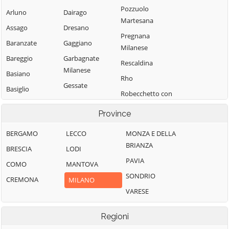
Pozzuolo
Arluno
Dairago
Martesana
Assago
Dresano
Pregnana
Baranzate
Gaggiano
Milanese
Bareggio
Garbagnate
Rescaldina
Milanese
Basiano
Rho
Gessate
Basiglio
Robecchetto con
Gorgonzola
Bellinzago
Induno
Province
Lombardo
Grezzago
Robecco sul
Bernate Ticino
Gudo Visconti
Naviglio
BERGAMO
LECCO
MONZA E DELLA
BRIANZA
Besate
Inveruno
Rodano
BRESCIA
LODI
PAVIA
Binasco
Inzago
Rosate
COMO
MANTOVA
SONDRIO
Boffalora sopra
Lacchiarella
Rozzano
CREMONA
MILANO
Ticino
VARESE
Lainate
San Colombano
Bollate
al Lambro
Legnano
Regioni
Bresso
San Donato
Liscate