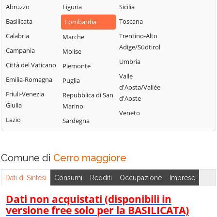
Milanese
Bubbiano
Abruzzo
Liguria
Sicilia
Locate di Triulzi
San Giorgio su
Buccinasco
Basilicata
Toscana
Lombardia
Magenta
Legnano
Buscate
Calabria
Trentino-Alto
Marche
Magnago
San Giuliano
Adige/Südtirol
Bussero
Campania
Molise
Marcallo con
Milanese
Umbria
Busto Garolfo
Casone
Città del Vaticano
Piemonte
San Vittore
Valle
Calvignasco
Masate
Emilia-Romagna
Puglia
Olona
d'Aosta/Vallée
Cambiago
Mediglia
Friuli-Venezia
Repubblica di San
San Zenone al
d'Aoste
Giulia
Marino
Lambro
Canegrate
Melegnano
Veneto
Lazio
Sardegna
Santo Stefano
Carpiano
Melzo
Ticino
Carugate
Mesero
Sedriano
Casarile
Milano
Comune di
Cerro maggiore
Segrate
Casorezzo
Morimondo
Senago
Dati di Sintesi
Consumi
Redditi
Occupazione
Imprese
Cassano d'Adda
Motta Visconti
Sesto San
Cassina de'
Nerviano
Dati non acquistati (disponibili in
Giovanni
Pecchi
versione free solo per la BASILICATA)
Nosate
Settala