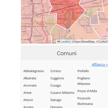
Comuni
Affianca 
Abbiategrasso
Corsico
Pioltello
Albairate
Cuggiono
Pogliano
Milanese
Arconate
Cusago
Pozzo d'Adda
Arese
Cusano Milanino
Pozzuolo
Arluno
Dairago
Martesana
Assago
Dresano