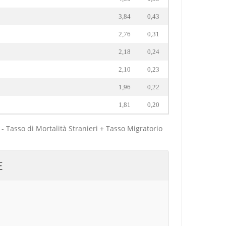
3,84
0,43
2,76
0,31
2,18
0,24
2,10
0,23
1,96
0,22
1,81
0,20
 - Tasso di Mortalità Stranieri + Tasso Migratorio
E