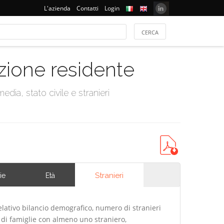
L'azienda
Contatti
Login
azione residente
dia, stato civile e stranieri
Stranieri
ie
Età
lativo bilancio demografico, numero di stranieri
di famiglie con almeno uno straniero,