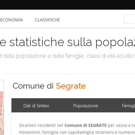
ECONOMIA
CLASSIFICHE
e statistiche sulla popol
della popolazione e delle famiglie, classi di età ed età me
Comune di
Segrate
Dati di Sintesi
Popolazione
Famigl
Stranieri residenti nel
Comune di SEGRATE
per sesso e re
minorenni, famiglie con capofamiglia straniero e numero 