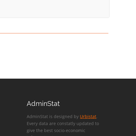
AdminStat
AdminStat is designed by
Urbistat
.
Every data are constatly updated to
give the best socio-economic