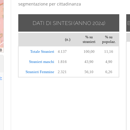
segmentazione per cittadinanza
DATI DI SINTESI
(ANNO 2024)
% su
% su
(n.)
stranieri
popolaz.
Totale Stranieri
4.137
100,00
11,16
Stranieri maschi
1.816
43,90
4,90
Stranieri Femmine
2.321
56,10
6,26
>>