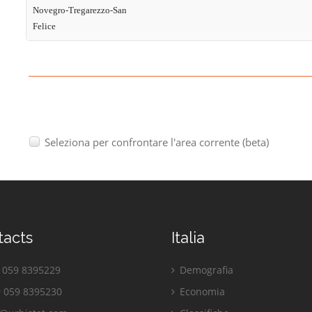
Novegro-Tregarezzo-San
Felice
Seleziona per confrontare l'area corrente (beta)
tacts
Italia
059 8395229
Demografia
 059 8395230
Economia