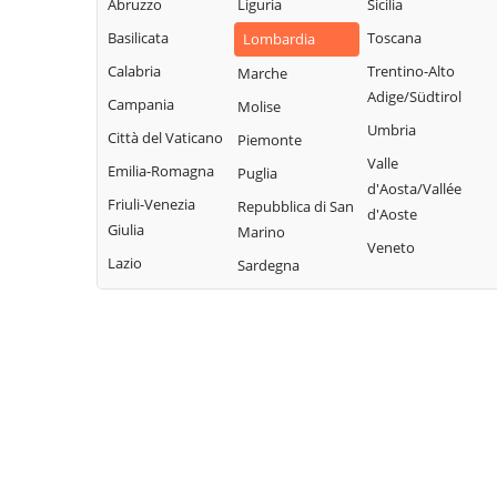
Legnano
Abruzzo
Liguria
Sicilia
Buscate
Magnago
San Giuliano
Basilicata
Toscana
Lombardia
Bussero
Marcallo con
Milanese
Calabria
Trentino-Alto
Marche
Busto Garolfo
Casone
San Vittore
Adige/Südtirol
Campania
Molise
Calvignasco
Masate
Olona
Umbria
Città del Vaticano
Piemonte
Cambiago
Mediglia
San Zenone al
Valle
Emilia-Romagna
Puglia
Lambro
Canegrate
Melegnano
d'Aosta/Vallée
Friuli-Venezia
Repubblica di San
Santo Stefano
d'Aoste
Carpiano
Melzo
Giulia
Marino
Ticino
Veneto
Carugate
Mesero
Lazio
Sardegna
Sedriano
Casarile
Milano
Segrate
Casorezzo
Morimondo
Senago
Cassano d'Adda
Motta Visconti
Sesto San
Cassina de'
Nerviano
Giovanni
Pecchi
Nosate
Settala
Cassinetta di
Novate Milanese
Settimo Milanese
Lugagnano
Noviglio