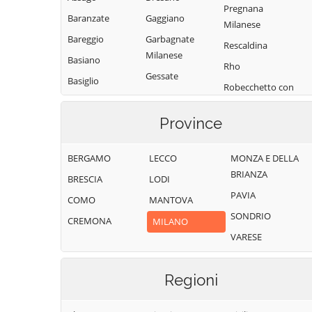
Pregnana
Baranzate
Gaggiano
Milanese
Bareggio
Garbagnate
Rescaldina
Milanese
Basiano
Rho
Gessate
Basiglio
Robecchetto con
Gorgonzola
Bellinzago
Induno
Lombardo
Grezzago
Province
Robecco sul
Bernate Ticino
Gudo Visconti
Naviglio
BERGAMO
LECCO
MONZA E DELLA
Besate
Inveruno
Rodano
BRIANZA
BRESCIA
LODI
Binasco
Inzago
Rosate
PAVIA
COMO
MANTOVA
Boffalora sopra
Lacchiarella
Rozzano
SONDRIO
Ticino
CREMONA
MILANO
Lainate
San Colombano
VARESE
Bollate
al Lambro
Legnano
Bresso
San Donato
Liscate
Milanese
Regioni
Bubbiano
Locate di Triulzi
San Giorgio su
Buccinasco
Magenta