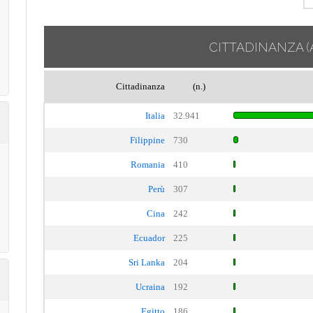
CITTADINANZA
(
Cittadinanza
(n.)
Italia
32.941
Filippine
730
Romania
410
Perù
307
Cina
242
Ecuador
225
Sri Lanka
204
Ucraina
192
Egitto
186