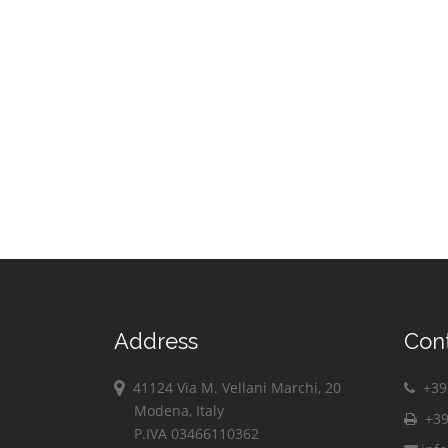
Vimodrone
Vittuone
Vizzolo
Predabissi
Zibido San
Giacomo
Address
Con
41124 Via M. Vellani Marchi, 20
+39 
Modena, Italy
+39
P.IVA 03466110362