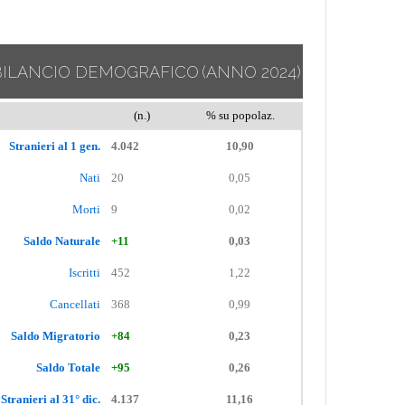
BILANCIO DEMOGRAFICO
(ANNO 2024)
(n.)
% su popolaz.
Stranieri al 1 gen.
4.042
10,90
Nati
20
0,05
Morti
9
0,02
Saldo Naturale
+11
0,03
Iscritti
452
1,22
Cancellati
368
0,99
Saldo Migratorio
+84
0,23
Saldo Totale
+95
0,26
Stranieri al 31° dic.
4.137
11,16