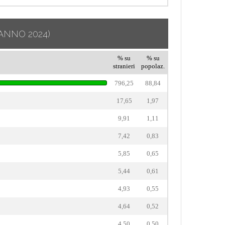
ANNO 2024)
% su
% su
stranieri
popolaz.
796,25
88,84
17,65
1,97
9,91
1,11
7,42
0,83
5,85
0,65
5,44
0,61
4,93
0,55
4,64
0,52
4,50
0,50