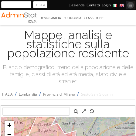
L'azienda
Contatti
Login
DEMOGRAFIA
ECONOMIA
CLASSIFICHE
ITALIA
Mappe, analisi e
statistiche sulla
popolazione residente
Bilancio demografico, trend della popolazione e delle
famiglie, classi di età ed età media, stato civile e
stranieri
/
/
/
ITALIA
Lombardia
Provincia di Milano
Sesto San Giovanni