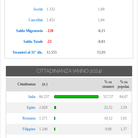
Vignate
Cornaredo
Iscritti
1.332
1,69
Villa Cortese
Cancellati
1.452
1,84
Vimodrone
Saldo Migratorio
-120
-0,15
Vittuone
Saldo Totale
-23
Vizzolo
-0,03
Predabissi
Stranieri al 31° dic.
12.555
15,93
Zibido San
Giacomo
CITTADINANZA
(ANNO 2024)
% su
% su
Cittadinanza
(n.)
stranieri
popolaz.
Italia
66.237
527,57
84,07
Egitto
2.828
22,52
3,59
Romania
1.271
10,12
1,61
Filippine
1.240
9,88
1,57