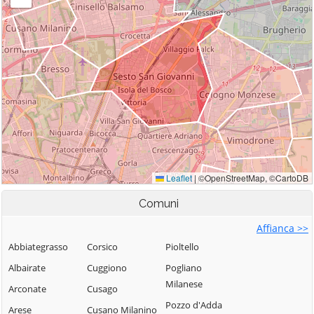
Comuni
Affianca >>
Abbiategrasso
Corsico
Pioltello
Albairate
Cuggiono
Pogliano
Milanese
Arconate
Cusago
Pozzo d'Adda
Arese
Cusano Milanino