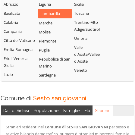
Milanese
Bubbiano
Abruzzo
Liguria
Sicilia
Locate di Triulzi
San Giorgio su
Buccinasco
Basilicata
Toscana
Lombardia
Magenta
Legnano
Buscate
Calabria
Trentino-Alto
Marche
Magnago
San Giuliano
Adige/Südtirol
Bussero
Campania
Molise
Marcallo con
Milanese
Umbria
Busto Garolfo
Casone
Città del Vaticano
Piemonte
San Vittore
Valle
Calvignasco
Masate
Emilia-Romagna
Puglia
Olona
d'Aosta/Vallée
Cambiago
Mediglia
Friuli-Venezia
Repubblica di San
San Zenone al
d'Aoste
Giulia
Marino
Lambro
Canegrate
Melegnano
Veneto
Lazio
Sardegna
Santo Stefano
Carpiano
Melzo
Ticino
Carugate
Mesero
Sedriano
Casarile
Milano
Comune di
Sesto san giovanni
Segrate
Casorezzo
Morimondo
Senago
Dati di Sintesi
Popolazione
Famiglie
Età
Stranieri
Cassano d'Adda
Motta Visconti
Sesto San
Cassina de'
Nerviano
Giovanni
Stranieri residenti nel
Comune di SESTO SAN GIOVANNI
per sesso e
Pecchi
Nosate
relativo bilancio demografico, numero di stranieri minorenni, famiglie
Settala