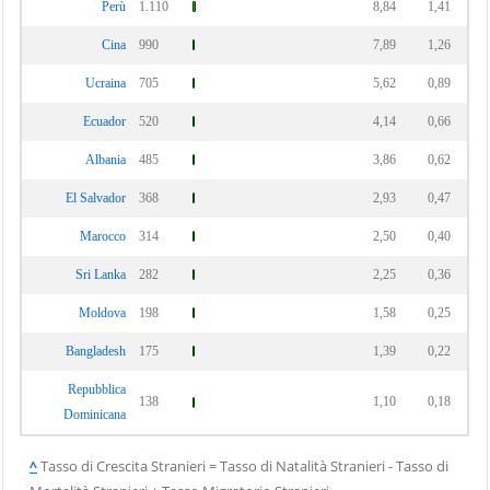
Perù
1.110
8,84
1,41
Cina
990
7,89
1,26
Ucraina
705
5,62
0,89
Ecuador
520
4,14
0,66
Albania
485
3,86
0,62
El Salvador
368
2,93
0,47
Marocco
314
2,50
0,40
Sri Lanka
282
2,25
0,36
Moldova
198
1,58
0,25
Bangladesh
175
1,39
0,22
Repubblica
138
1,10
0,18
Dominicana
^
Tasso di Crescita Stranieri = Tasso di Natalità Stranieri - Tasso di