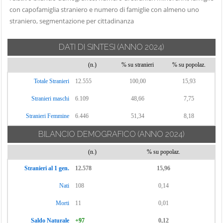
Cassinetta di
Novate Milanese
con capofamiglia straniero e numero di famiglie con almeno uno
Settimo Milanese
Lugagnano
straniero, segmentazione per cittadinanza
Noviglio
Solaro
Castano Primo
Opera
Trezzano Rosa
Cernusco sul
DATI DI SINTESI
(ANNO 2024)
Ossona
Naviglio
Trezzano sul
(n.)
% su stranieri
% su popolaz.
Ozzero
Naviglio
Cerro al Lambro
Paderno
Totale Stranieri
12.555
100,00
15,93
Trezzo sull'Adda
Cerro Maggiore
Dugnano
Stranieri maschi
6.109
48,66
7,75
Tribiano
Cesano Boscone
Pantigliate
Truccazzano
Cesate
Stranieri Femmine
6.446
51,34
8,18
Parabiago
Turbigo
Cinisello Balsamo
BILANCIO DEMOGRAFICO
(ANNO 2024)
Paullo
Vanzaghello
Cisliano
Pero
(n.)
% su popolaz.
Vanzago
Cologno
Peschiera
Stranieri al 1 gen.
12.578
15,96
Monzese
Vaprio d'Adda
Borromeo
Nati
108
0,14
Colturano
Vermezzo con
Pessano con
Zelo
Corbetta
Morti
11
0,01
Bornago
Vernate
Cormano
Pieve Emanuele
Saldo Naturale
+97
0,12