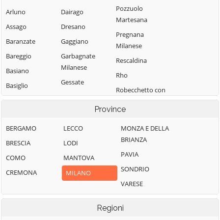
Pozzuolo
Arluno
Dairago
Martesana
Assago
Dresano
Pregnana
Baranzate
Gaggiano
Milanese
Bareggio
Garbagnate
Rescaldina
Milanese
Basiano
Rho
Gessate
Basiglio
Robecchetto con
Gorgonzola
Bellinzago
Induno
Province
Lombardo
Grezzago
Robecco sul
Bernate Ticino
Gudo Visconti
Naviglio
BERGAMO
LECCO
MONZA E DELLA
BRIANZA
Besate
Inveruno
Rodano
BRESCIA
LODI
PAVIA
Binasco
Inzago
Rosate
COMO
MANTOVA
SONDRIO
Boffalora sopra
Lacchiarella
Rozzano
CREMONA
MILANO
Ticino
VARESE
Lainate
San Colombano
Bollate
al Lambro
Legnano
Regioni
Bresso
San Donato
Liscate