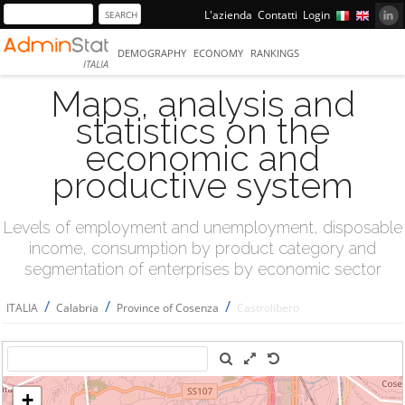
L'azienda
Contatti
Login
DEMOGRAPHY
ECONOMY
RANKINGS
ITALIA
Maps, analysis and
statistics on the
economic and
productive system
Levels of employment and unemployment, disposable
income, consumption by product category and
segmentation of enterprises by economic sector
/
/
/
ITALIA
Calabria
Province of Cosenza
Castrolibero