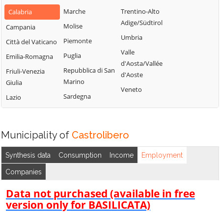
Bianchi
San Fili
Marche
Trentino-Alto
Calabria
Lattarico
Bisignano
San Giorgio
Adige/Südtirol
Molise
Campania
Longobardi
Bocchigliero
Albanese
Umbria
Piemonte
Città del Vaticano
Longobucco
Bonifati
San Giovanni in
Valle
Puglia
Emilia-Romagna
Lungro
Fiore
Buonvicino
d'Aosta/Vallée
Repubblica di San
Friuli-Venezia
Luzzi
San Lorenzo
d'Aoste
Calopezzati
Marino
Giulia
Bellizzi
Maierà
Veneto
Caloveto
Sardegna
Lazio
San Lorenzo del
Malito
Campana
Vallo
Malvito
Canna
San Lucido
Mandatoriccio
Municipality of
Castrolibero
Cariati
San Marco
Mangone
Carolei
Argentano
Synthesis data
Consumption
Income
Employment
Marano
Carpanzano
San Martino di
Companies
Marchesato
Finita
Casali del Manco
Marano
Data not purchased (available in free
San Nicola Arcella
Cassano all'Ionio
Principato
version only for BASILICATA)
San Pietro in
Castiglione
Marzi
Amantea