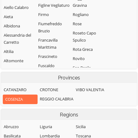
Figline Vegliaturo
Gravina
Aiello Calabro
Firmo
Rogliano
Aieta
Fiumefreddo
Rose
Albidona
Bruzio
Roseto Capo
Alessandria del
Francavilla
Spulico
Carretto
Marittima
Rota Greca
Altilia
Frascineto
Rovito
Altomonte
Fuscaldo
San Basile
Amantea
Grimaldi
San Benedetto
Provinces
Amendolara
Grisolia
Ullano
Aprigliano
CATANZARO
CROTONE
VIBO VALENTIA
Guardia
San Cosmo
Belmonte
REGGIO CALABRIA
COSENZA
Piemontese
Albanese
Calabro
Lago
San Demetrio
Belsito
Regions
Corone
Laino Borgo
Belvedere
San Donato di
Abruzzo
Liguria
Sicilia
Laino Castello
Marittimo
Ninea
Basilicata
Lombardia
Toscana
Lappano