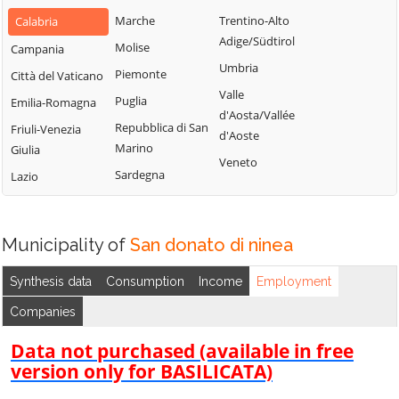
Bianchi
San Fili
Marche
Trentino-Alto
Calabria
Lattarico
Bisignano
San Giorgio
Adige/Südtirol
Molise
Campania
Longobardi
Bocchigliero
Albanese
Umbria
Piemonte
Città del Vaticano
Longobucco
Bonifati
San Giovanni in
Valle
Puglia
Emilia-Romagna
Lungro
Fiore
Buonvicino
d'Aosta/Vallée
Repubblica di San
Friuli-Venezia
Luzzi
San Lorenzo
d'Aoste
Calopezzati
Marino
Giulia
Bellizzi
Maierà
Veneto
Caloveto
Sardegna
Lazio
San Lorenzo del
Malito
Campana
Vallo
Malvito
Canna
San Lucido
Mandatoriccio
Municipality of
San donato di ninea
Cariati
San Marco
Mangone
Carolei
Argentano
Synthesis data
Consumption
Income
Employment
Marano
Carpanzano
San Martino di
Companies
Marchesato
Finita
Casali del Manco
Marano
Data not purchased (available in free
San Nicola Arcella
Cassano all'Ionio
Principato
version only for BASILICATA)
San Pietro in
Castiglione
Marzi
Amantea