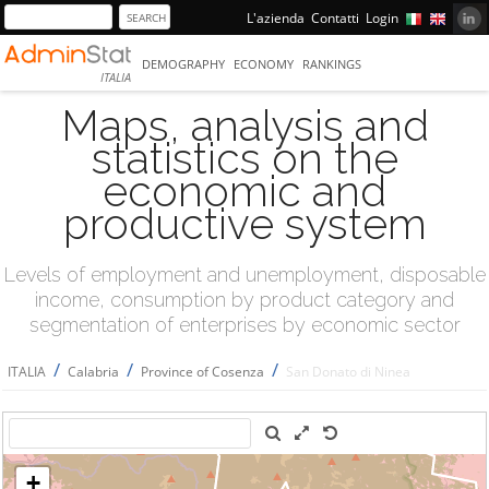
L'azienda
Contatti
Login
DEMOGRAPHY
ECONOMY
RANKINGS
ITALIA
Maps, analysis and
statistics on the
economic and
productive system
Levels of employment and unemployment, disposable
income, consumption by product category and
segmentation of enterprises by economic sector
/
/
/
ITALIA
Calabria
Province of Cosenza
San Donato di Ninea