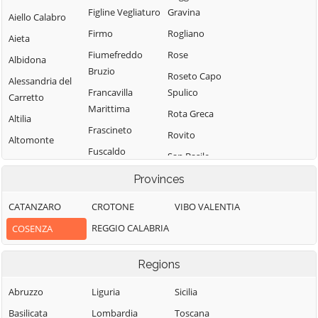
Figline Vegliaturo
Gravina
Aiello Calabro
Firmo
Rogliano
Aieta
Fiumefreddo
Rose
Albidona
Bruzio
Roseto Capo
Alessandria del
Francavilla
Spulico
Carretto
Marittima
Rota Greca
Altilia
Frascineto
Rovito
Altomonte
Fuscaldo
San Basile
Amantea
Grimaldi
San Benedetto
Provinces
Amendolara
Grisolia
Ullano
Aprigliano
CATANZARO
CROTONE
VIBO VALENTIA
Guardia
San Cosmo
Belmonte
REGGIO CALABRIA
COSENZA
Piemontese
Albanese
Calabro
Lago
San Demetrio
Belsito
Regions
Corone
Laino Borgo
Belvedere
San Donato di
Abruzzo
Liguria
Sicilia
Laino Castello
Marittimo
Ninea
Basilicata
Lombardia
Toscana
Lappano